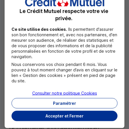
des Invalides et aux Victoires de la Musique
Le Crédit Mutuel respecte votre vie
Classique, dont les Révélations des Victoires de la
privée.
Musique Classique, contemporaines et futures,
Ce site utilise des cookies.
Ils permettent d'assurer
représentent le trait d’union. Mécène présent et
son bon fonctionnement et, avec nos partenaires, d'en
mesurer son audience, de réaliser des statistiques et
engagé dans la musique classique, le
CIC
est fier de
de vous proposer des informations et de la publicité
contribuer, depuis 20 ans, à l’émergence des
personnalisées en fonction de votre profil et de votre
navigation.
Révélations des Victoires de la Musique Classique,
Nous conservons vos choix pendant 6 mois. Vous
ces talents prometteurs qui se distinguent chaque
pouvez à tout moment changer d’avis en cliquant sur le
lien « Gestion des cookies » présent en pied de page
année dans les catégories Soliste Instrumental et
du site.
Artiste Lyrique – et grande nouveauté introduite en
Consulter notre politique
Cookies
2022, les Révélations Chef d’Orchestre – et qui se
Paramétrer
produisent tout au long de l’année dans le cadre de
la Saison Musicale des Invalides.
Accepter et Fermer
Le 15 juin dernier, à l’occasion d’un concert