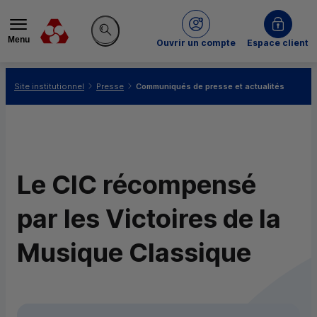
Menu
du Crédit Mutuel
Ouvrir un compte
Espace client
Rechercher sur le site
Vous êtes ici:
Site institutionnel
Presse
Communiqués de presse et actualités
Le CIC récompensé
par les Victoires de la
Musique Classique