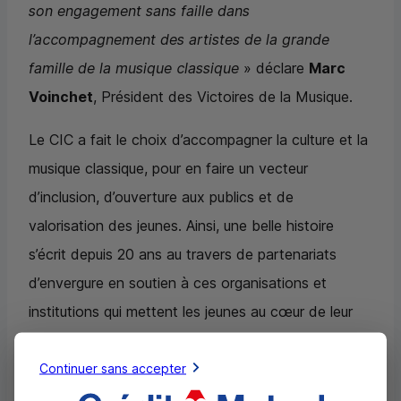
son engagement sans faille dans
l’accompagnement des artistes de la grande
famille de la musique classique
» déclare
Marc
Voinchet
, Président des Victoires de la Musique.
Le
CIC
a fait le choix d’accompagner la culture et la
musique classique, pour en faire un vecteur
d’inclusion, d’ouverture aux publics et de
valorisation des jeunes. Ainsi, une belle histoire
s’écrit depuis 20 ans au travers de partenariats
d’envergure en soutien à ces organisations et
institutions qui mettent les jeunes au cœur de leur
mission.
Continuer sans accepter
Une belle histoire de soutien à la Saison Musicale