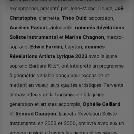
exceptionnel, présenté par Jean-Michel Dhuez,
Joë
Christophe
, clarinette,
Théo Ould
, accordéon,
Aurélien Pascal
, violoncelle,
nommés Révélations
Soliste Instrumental
et
Marine Chagnon
, mezzo-
soprano,
Edwin Fardini
, baryton,
nommés
Révélations Artiste Lyrique 2023
avec la jeune
soprano Barbara Kits*, ont interprété un programme
à géométrie variable conçu pour l’occasion et
mettant en valeur leurs qualités artistiques. Fervents
ambassadeurs de la transmission à la jeune
génération et artistes accomplis,
Ophélie Gaillard
et
Renaud Capuçon
, lauréats Révélation Soliste
Instrumental en 2003 et 2000, ont livré avec eux un
voyage musical à travers les genres et les siècles,