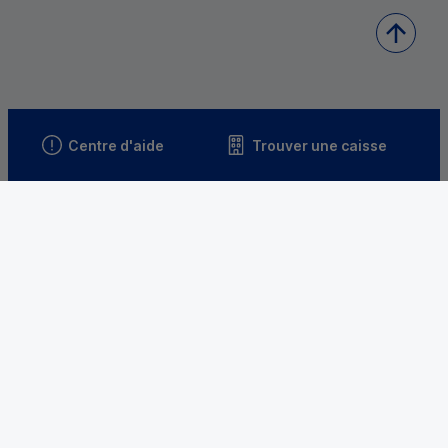
Centre d'aide
Trouver une caisse
Sourds et
malentendants
Télécharger l'application
Parrainez un proche et profitez ensemble
d’avantages
Découvrir notre offre