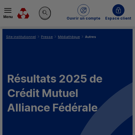
Menu
du Crédit Mutuel
Ouvrir un compte
Espace client
Rechercher sur le site
Vous êtes ici:
Site institutionnel
Presse
Médiathèque
Autres
Résultats 2025 de
Crédit Mutuel
Alliance Fédérale