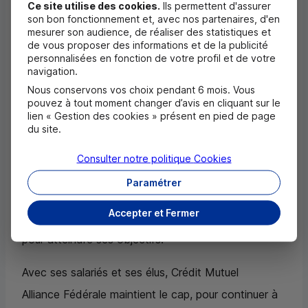
Ce site utilise des cookies.
Ils permettent d'assurer
son bon fonctionnement et, avec nos partenaires, d'en
orientations de son plan stratégique Ensemble
mesurer son audience, de réaliser des statistiques et
Performant Solidaire 2024-2027.
de vous proposer des informations et de la publicité
personnalisées en fonction de votre profil et de votre
navigation.
Entreprise à mission, Crédit Mutuel Alliance Fédérale
Nous conservons vos choix pendant 6 mois. Vous
a continué à partager cette année le fruit de sa
pouvez à tout moment changer d’avis en cliquant sur le
lien « Gestion des cookies » présent en pied de page
performance envers la société à hauteur de 622
du site.
millions d’euros grâce à son Dividende sociétal. En
Consulter notre politique
Cookies
2026, ce montant s’établit à 633 millions d’euros.
Paramétrer
À mi-parcours de son plan stratégique,
Accepter et Fermer
Crédit Mutuel Alliance Fédérale est en bonne voie
pour atteindre ses objectifs.
Avec ses salariés et ses élus, Crédit Mutuel
Alliance Fédérale maintient le cap, pour continuer à