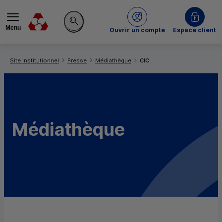
Menu
du Crédit Mutuel
Ouvrir un compte
Espace client
Rechercher sur le site
Vous êtes ici:
Site institutionnel
Presse
Médiathèque
CIC
Médiathèque