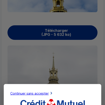
Télécharger
(JPG - 5 632
ko
)
Continuer sans accepter