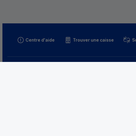
Centre d'aide
Trouver une caisse
S
Parrainez un proche et profitez ensemble
d’avantages
Découvrir notre offre
Le Crédit 