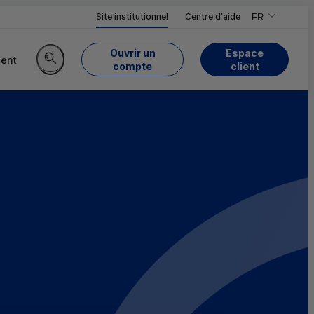
Site institutionnel
Centre d'aide
FR
,Version frança
,Changer de ve
Ouvrir un
Espace
ent
du Crédit Mutuel
compte
client
Rechercher sur le site