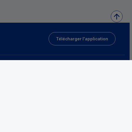
Télécharger l'application
Tarifs et conditions générales
Protection des données
Fraude et sécurité bancaire
Accessibilité
sociétaires