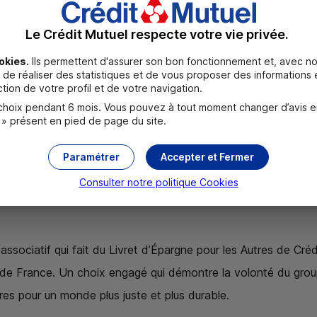
Le Crédit Mutuel respecte votre vie privée.
okies.
Ils permettent d'assurer son bon fonctionnement et, avec no
de réaliser des statistiques et de vous proposer des informations e
 des sociétaires et clients du Crédit Mutuel et du CIC a 
tion de votre profil et de votre navigation.
al, 4,7 millions d’euros de dons correspondant aux intérêt
oix pendant 6 mois. Vous pouvez à tout moment changer d’avis en c
 » présent en pied de page du site.
taires en 2024 ont été versés à 26 associations.
Paramétrer
Accepter et Fermer
lidarité rendue possible grâce au Dividende sociétal de Crédi
Consulter notre politique
Cookies
térêt de son placement solidaire, labellisé Finansol, passant 
associatif qui fait du Livret d’Épargne pour les Autres de Créd
re de France. Un choix engagé qui démontre la volonté du grou
res pour un monde plus juste et plus durable.