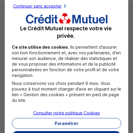
Entourage est une association qui lutte contre la
Continuer sans accepter
précarité et l’exclusion en engageant les citoyens
notamment en utilisant le sport comme vecteur
Le Crédit Mutuel respecte votre vie
d’inclusion.
privée.
Cet épisode est également disponible en intégralité
Ce site utilise des cookies.
Ils permettent d'assurer
son bon fonctionnement et, avec nos partenaires, d'en
sur
YouTube
,
Deezer
,
Spotify
et
Apple Podcasts
.
mesurer son audience, de réaliser des statistiques et
de vous proposer des informations et de la publicité
personnalisées en fonction de votre profil et de votre
navigation.
Nous conservons vos choix pendant 6 mois. Vous
pouvez à tout moment changer d’avis en cliquant sur le
lien « Gestion des cookies » présent en pied de page
du site.
Consulter notre politique
Cookies
Paramétrer