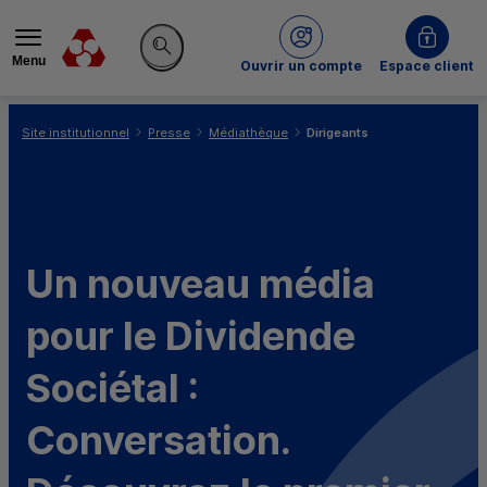
Menu
du Crédit Mutuel
Ouvrir un compte
Espace client
Rechercher sur le site
Vous êtes ici:
Site institutionnel
Presse
Médiathèque
Dirigeants
Un nouveau média
pour le Dividende
Sociétal :
Conversation.