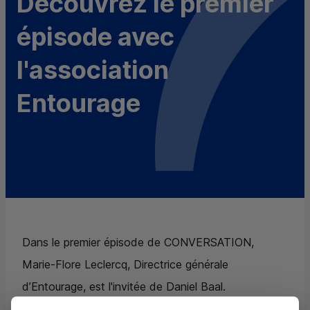
Découvrez le premier
épisode avec
l'association
Entourage
Dans le premier épisode de CONVERSATION,
Marie-Flore Leclercq, Directrice générale
d’Entourage, est l'invitée de Daniel Baal.