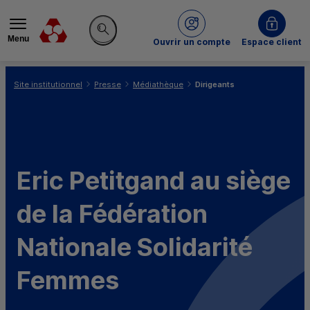
Menu
du Crédit Mutuel
Ouvrir un compte
Espace client
Rechercher sur le site
Vous êtes ici:
Site institutionnel
Presse
Médiathèque
Dirigeants
Eric Petitgand au siège
de la Fédération
Nationale Solidarité
Femmes