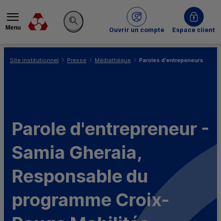
Menu
du Crédit Mutuel
Ouvrir un compte
Espace client
Rechercher sur le site
Vous êtes ici:
Site institutionnel
Presse
Médiathèque
Paroles d'entrepeneurs
Parole d'entrepreneur -
Samia Gheraia,
Responsable du
programme Croix-