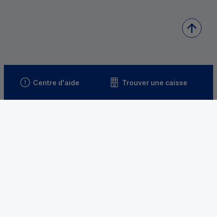
Centre d'aide
Trouver une caisse
Sourds et
malentendants
Télécharger l'application
Parrainez un proche et profitez ensemble
d’avantages
Découvrir notre offre