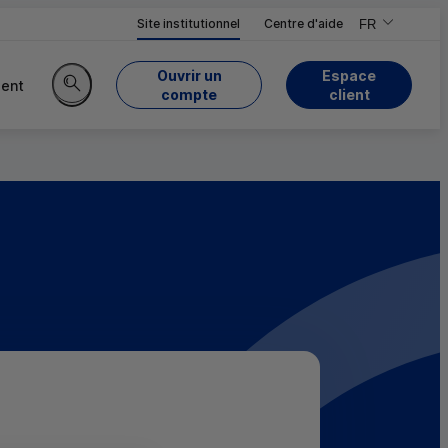
Site institutionnel
Centre d'aide
FR
,Version frança
,Changer de ve
Ouvrir un
Espace
ent
du Crédit Mutuel
compte
client
Rechercher sur le site