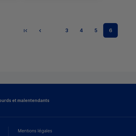
3
4
5
6
ourds et malentendants
Mentions légales