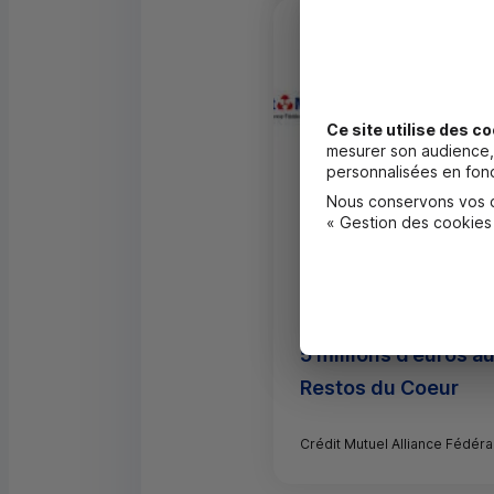
Ce site utilise des co
mesurer son audience, 
personnalisées en fonc
Nous conservons vos ch
« Gestion des cookies
22/03/2023
Crédit Mutuel Allia
Fédérale consacre
5 millions d’euros a
Restos du Coeur
Crédit Mutuel Alliance Fédéra