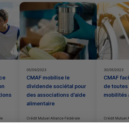
05/09/2023
30/05/2023
nce
CMAF mobilise le
CMAF facil
on
dividende sociétal pour
de toutes 
tions
des associations d’aide
mobilités 
alimentaire
le
Crédit Mutuel Alliance Fédérale
Crédit Mutuel 