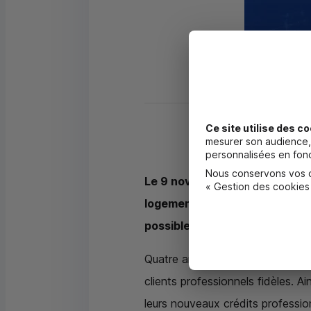
Ce site utilise des co
mesurer son audience, 
personnalisées en fonc
Nous conservons vos ch
Le 9 novembre 2021, le Crédit
« Gestion des cookies
logement sans discrimination lié
possible le rêve de centaines d
Quatre ans plus tard, ils vont pl
clients professionnels fidèles. Ai
leurs nouveaux crédits professio