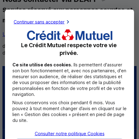
Service réservé aux personnes sourdes et
malentendantes
Continuer sans accepter
Utiliser ce service
Le Crédit Mutuel respecte votre vie
de 8h30 à 12h et de 14h à 18h du lundi au vendredi,
privée.
de 8h30 à 12h le samedi
Ce site utilise des cookies.
Ils permettent d'assurer
son bon fonctionnement et, avec nos partenaires, d'en
mesurer son audience, de réaliser des statistiques et
Centre d'aide
Trouver une caisse
de vous proposer des informations et de la publicité
personnalisées en fonction de votre profil et de votre
Sourds et
navigation.
malentendants
Nous conservons vos choix pendant 6 mois. Vous
pouvez à tout moment changer d’avis en cliquant sur le
lien « Gestion des cookies » présent en pied de page
Télécharger l'application
du site.
Consulter notre politique
Cookies