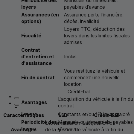
Périodicité des
Mensuels ou trimestriels,
loyers
payables d’avance
Assurances (en
Assurance perte financière,
options)
décès, invalidité
Loyers
TTC
, déduction des
Fiscalité
loyers dans les limites fiscales
admises
Contrat
d'entretien et
Inclus
d'assistance
Vous restituez le véhicule et
Fin de contrat
commencez une nouvelle
location
Crédit-bail
L’acquisition du véhicule à la fin du
Avantages
contrat
er
Loyers
Constants et/ou 1
loyer majoré
Caractéristiques
LLD
Crédit-bail
Périodicité des
Mensuels ou trimestriels, payables
L’externalisation
L’acquisition du
loyers
d’avance
Avantages
de la gestion de
véhicule à la fin du