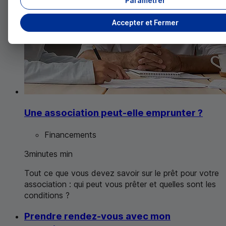
Paramétrer
Accepter et Fermer
Une association peut-elle emprunter ?
Financements
3
minutes
min
Tout ce que vous devez savoir sur le prêt pour votre
association : qui peut vous prêter et quelles sont les
conditions ?
Prendre rendez-vous avec mon