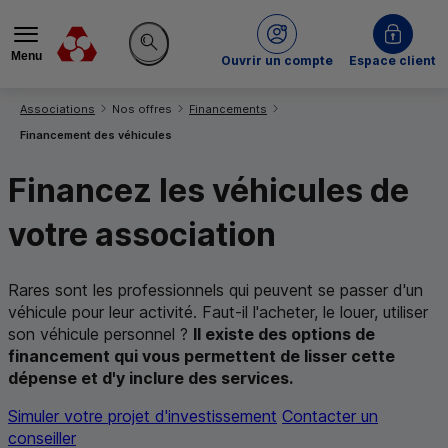
Menu
du Crédit Mutuel
Ouvrir un compte
Espace client
Rechercher sur le site
Vous êtes ici:
Associations
Nos offres
Financements
Financement des véhicules
Financez les véhicules de
votre association
Rares sont les professionnels qui peuvent se passer d'un
véhicule pour leur activité. Faut-il l'acheter, le louer, utiliser
son véhicule personnel ?
Il existe des options de
financement qui vous permettent de lisser cette
dépense et d'y inclure des services.
Simuler votre projet d'investissement
Contacter un
conseiller