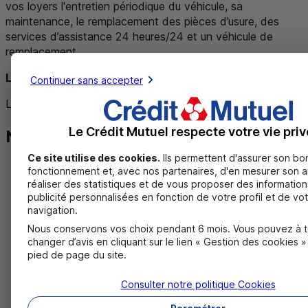
vos loyers l'entretien périodique du véhicule, sa
maintenance, le remplacement des pièces d’usure, des
services d’assistance 24 heures/24 et un véhicule de
remplacement.
Le coût du crédit-bail inclut les options choisies.
Continuer sans accepter
LE MAGAZiNE
Le Crédit Mutuel respecte votre vie priv
Nos conseils pratiques
Ce site utilise des cookies.
Ils permettent d'assurer son bo
fonctionnement et, avec nos partenaires, d'en mesurer son 
réaliser des statistiques et de vous proposer des information
publicité personnalisées en fonction de votre profil et de vo
navigation.
Nous conservons vos choix pendant 6 mois. Vous pouvez à 
changer d’avis en cliquant sur le lien « Gestion des cookies 
pied de page du site.
Consulter notre politique
Cookies