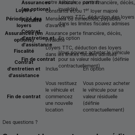
votre véhicule
contrat
Assurances
Assurance perte financière, décès,
(en options)
invalidité
er
Loyers
Constants et/ou 1
loyer majoré
Loyers
TTC
, déduction des loyers
Périodicité des
Mensuels ou trimestriels, payables
Fiscalité
dans les limites fiscales admises
loyers
d’avance
Contrat
Assurances (en
Assurance perte financière, décès,
d'entretien et
En option
options)
invalidité
d'assistance
Loyers
TTC
, déduction des loyers
Fiscalité
Vous pouvez acheter le véhicule
dans les limites fiscales admises
Fin de contrat
pour sa valeur résiduelle (définie
Contrat
contractuellement)
d'entretien et
Inclus
En option
d'assistance
Vous restituez
Vous pouvez acheter
le véhicule et
le véhicule pour sa
Fin de contrat
commencez
valeur résiduelle
une nouvelle
(définie
location
contractuellement)
Des questions ?