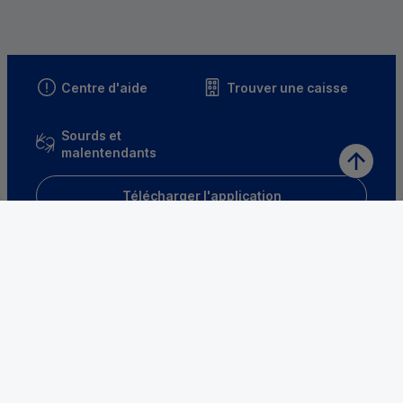
Centre d'aide
Trouver une caisse
Sourds et
malentendants
Télécharger l'application
Parrainez un proche et profitez ensemble
d’avantages
Découvrir notre offre
Mentions légales
Tarifs et conditions générales