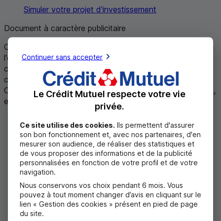
Simuler votre projet d'investissement
Document à caractère publicitaire
Offre disponible en Caisses de Crédit Mutuel participant à
Continuer sans accepter
l'opération ou proposant le service/le produit. Des
conditions spécifiques peuvent être prévues dans
certaines Caisses. Voir les conditions détaillées de votre
Caisse ou auprès de laquelle vous souhaitez devenir client,
Le Crédit Mutuel respecte votre vie
en indiquant son code postal
.
privée.
Ce site utilise des cookies.
Ils permettent d'assurer
son bon fonctionnement et, avec nos partenaires, d'en
mesurer son audience, de réaliser des statistiques et
de vous proposer des informations et de la publicité
personnalisées en fonction de votre profil et de votre
navigation.
Nous conservons vos choix pendant 6 mois. Vous
pouvez à tout moment changer d’avis en cliquant sur le
lien « Gestion des cookies » présent en pied de page
du site.