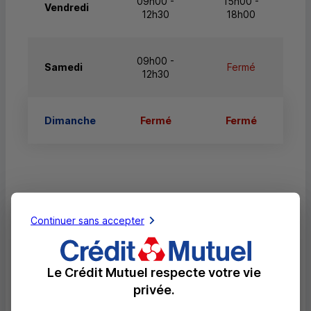
09h00 -
15h00 -
Vendredi
12h30
18h00
09h00 -
Samedi
Fermé
12h30
Dimanche
Fermé
Fermé
Services
Continuer sans accepter
Retrait de billets EUR
Dépôt valorisé de billets EUR
Le Crédit Mutuel respecte votre vie
Dépôt de monnaie EUR
privée.
Dépôt valorisé de chèques EUR