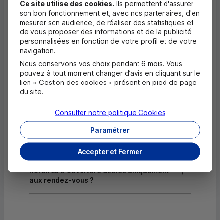
Ce site utilise des cookies.
Ils permettent d'assurer
son bon fonctionnement et, avec nos partenaires, d'en
Dépôt de chèques EUR
mesurer son audience, de réaliser des statistiques et
de vous proposer des informations et de la publicité
Equipement pour déficients visuels
personnalisées en fonction de votre profil et de votre
navigation.
Nous conservons vos choix pendant 6 mois. Vous
Questions fréquentes
pouvez à tout moment changer d’avis en cliquant sur le
Masquer
lien « Gestion des cookies » présent en pied de page
du site.
Quels documents sont nécessaires à
l'ouverture d'un compte pour un majeur ?
Consulter notre politique
Cookies
Paramétrer
Où trouver les numéros d'urgence ?
Accepter et Fermer
Comment savoir si mon agence a des
horaires d'ouverture dédiés uniquement
aux rendez-vous ?