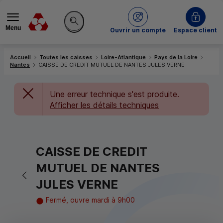
Menu
du Crédit Mutuel
Ouvrir un compte
Espace client
Rechercher sur le site
Accueil
Toutes les caisses
Loire-Atlantique
Pays de la Loire
Nantes
CAISSE DE CREDIT MUTUEL DE NANTES JULES VERNE
Une erreur technique s'est produite.
Afficher les détails techniques
CAISSE DE CREDIT
MUTUEL DE NANTES
Retour vers la page précédente
JULES VERNE
Fermé, ouvre mardi à 9h00