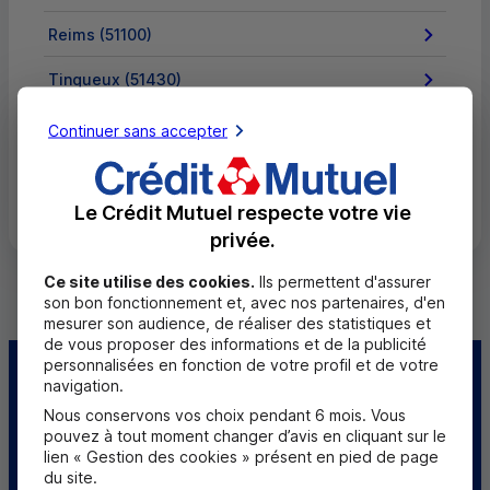
Reims (51100)
Tinqueux (51430)
Vitry-le-François (51300)
Continuer sans accepter
Tous les départements
Le Crédit Mutuel respecte votre vie
privée.
Ce site utilise des cookies.
Ils permettent d'assurer
son bon fonctionnement et, avec nos partenaires, d'en
mesurer son audience, de réaliser des statistiques et
de vous proposer des informations et de la publicité
personnalisées en fonction de votre profil et de votre
Centre d'aide
Trouver une caisse
navigation.
Nous conservons vos choix pendant 6 mois. Vous
pouvez à tout moment changer d’avis en cliquant sur le
Sourds et
lien « Gestion des cookies » présent en pied de page
malentendants
du site.