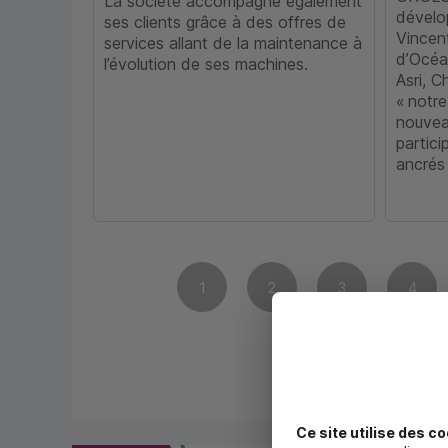
La société accompagne également
dévelo
ses clients grâce à des offres de
Vincent
services allant de la maintenance à
d’Océa
l’évolution de ses machines.
Asri, C
« notre
nouvea
partici
ancrés 
1
2
3
4
16
1
Ce site utilise des co