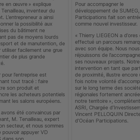
tre en œuvre » explique
Pour accompagner le
 Tenailleau, inventeur du
développement de SUMEG,
. L’entrepreneur a ainsi
Participations fait son entré
onner la possibilité aux
comme nouvel investisseur.
rises du bâtiment ne
« Thierry LIEGEON a d’ores 
ant pas de moyens lourds
effectué un parcours remarq
nsport et de manutention, de
avec son équipe. Nous nous
 utiliser facilement une grue
réjouissons de l’accompagn
ntier de plus grande
ses nouveaux projets. Notre
té.
intervention en tant que par
r pour l’entreprise est
de proximité, illustre encore
ant tout tracé : faire
fois notre volonté d’accom
re son produit et
sur le long terme des sociét
cre les acheteurs potentiels
régionales fortement ancrée
mant les salons européens.
notre territoire », complèten
ASRI, Chargée d’Investisse
 avons été convaincus par
Vincent PELLOQUIN Directe
geant, M. Tenailleau, expert
d’Océan Participations.
on secteur, et nous sommes
de pouvoir appuyer VD
 dans son