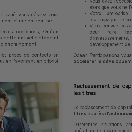
Vous avez l’occasio
alors que vous ne l
Votre entrepris
et varié, vous désirez vous
accompagner le fin
pement d’une entreprise
.
Vous pouvez aussi
lleures conditions,
Océan
pour faire fa
 cette nouvelle étape et
d’investisseme
tre cheminement
.
développement de n
e les prises de contacts en
Océan Participations vou
ut en favorisant en priorité
accélérer le développeme
Reclassement de capi
les titres
Le reclassement de capita
titres auprès d’actionnai
Différentes situations 
opération de reclassement 