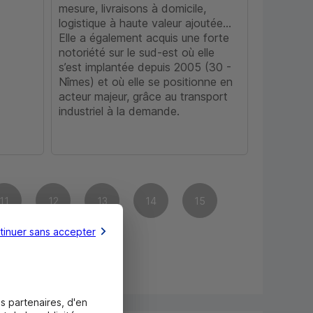
mesure, livraisons à domicile,
logistique à haute valeur ajoutée…
Elle a également acquis une forte
notoriété sur le sud-est où elle
s’est implantée depuis 2005 (30 -
Nîmes) et où elle se positionne en
acteur majeur, grâce au transport
industriel à la demande.
11
12
13
14
15
tinuer sans accepter
24
25
s partenaires, d'en