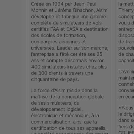
Créée en 1994 par Jean-Paul
la met
Monnin et Jérôme Binachon, Alsim
Thierry
développe et fabrique une gamme
concept
complète de simulateurs de vols
voulu d
certifiés FAA et EASA à destination
entrep
des écoles de formation,
dispos
compagnies aériennes et
de tra
universités. Leader sur son marché,
pouvoir
l’entreprise a fêté cet été ses 25
de cha
ans et compte désormais environ
capaci
400 simulateurs installés chez plus
L’aveni
de 300 clients à travers une
mainten
cinquantaine de pays.
connaît
La force d’Alsim réside dans la
convain
maîtrise de la conception globale
en écu
de ses simulateurs, du
« Nous
développement logiciel,
le diri
électronique et mécanique, à la
dans s
commercialisation, ainsi que la
fiers 
certification de tous ses appareils.
GRUES