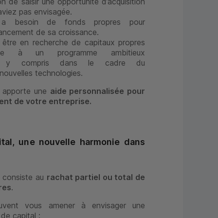
n de saisir une opportunité d’acquisition
’aviez pas envisagée.
e a besoin de fonds propres pour
ancement de sa croissance.
 être en recherche de capitaux propres
ce à un programme ambitieux
nts, y compris dans le cadre du
ouvelles technologies.
s apporte une
aide personnalisée pour
nt de votre entreprise.
tal, une nouvelle harmonie dans
l consiste au
rachat partiel ou total de
res
.
peuvent vous amener à envisager une
de capital :