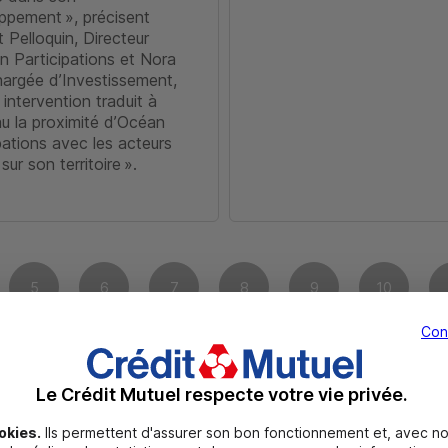
ppement », précisent
 Pelloquin, Directeur
n Participations et Nora
hargée d’Investissement,
 intervention traduit à
u la proximité d’Océan
pations avec les acteurs
sur son territoire ».
5
6
7
8
9
10
Con
7
18
19
20
21
22
23
Le Crédit Mutuel respecte votre vie privée.
okies.
Ils permettent d'assurer son bon fonctionnement et, avec no