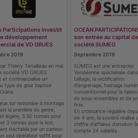
 Participations investit
OCEAN PARTICIPATIONS 
le développement
son entrée au capital de
rcial de VD GRUES
société SUMEG
bre 2019
Septembre 2019
ar Thierry Tenailleau en mai
SUMEG est une entreprise
la société VD GRUES
Vendéenne spécialisée dans
t et commercialise un
taillage, la rectification
u type de grue baptisé
d’engrenage, l’usinage numér
Crane.
conventionnel pour la fabric
de sous-ensembles et de pr
grue sur remorque à montage
finis.
est la première du genre.
En croissance régulière depu
est légère, 3.50 tonnes pour
de 4 ans, la société réalise 
 et 3 tonnes pour le lest,
chiffre d’affaires d’environ 
ment tractable par un camion
compte 24 salariés.
un seul opérateur suffit pour