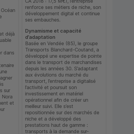
CA 2018 : 17,5 M€), l’entreprise
renforce ses métiers de niche, son
 Océan
développement digital et continue
e
ses embauches.
Dynamisme et capacité
et déjà
d’adaptation
uable
Basée en Vendée (85), le groupe
Transports Blanchard-Coutand, a
er dans
développé une expertise de pointe
dans le transport de marchandises
tenaire
depuis les années 30. S’adaptant
 une
aux évolutions du marché du
pagner
transport, l’entreprise a digitalisé
és
l’activité et poursuit son
s sur
investissement en matériel
t Nora
opérationnel afin de créer un
ment et
meilleur suivi. Elle s’est
ur
repositionnée sur des marchés de
niche et a développé des
prestations haut de gamme :
transports à la demande sur-