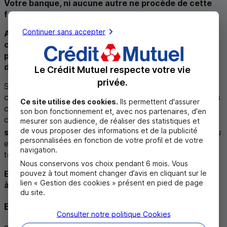
Votre banque, ni aucune autre ne procède de cette
façon.
Continuer sans accepter
Aucune banque ne vous demande des informations
confidentielles sur vos comptes ou sur votre carte
par téléphone ou par e-mail. En aucun cas vous ne
devez donner vos codes à qui que ce soit.
Le Crédit Mutuel respecte votre vie
privée.
Si quelqu’un vous appelle pour vous demander de
communiquer des informations confidentielles ou faire des
Ce site utilise des cookies.
Ils permettent d'assurer
opérations sur vos comptes, raccrochez et prenez
son bon fonctionnement et, avec nos partenaires, d'en
contact avec un chargé d’affaires
en utilisant un canal
mesurer son audience, de réaliser des statistiques et
2
de vous proposer des informations et de la publicité
sécurisé
tel que la messagerie de votre espace client
ou
personnalisées en fonction de votre profil et de votre
en composant son numéro (surtout pas en utilisant la
navigation.
touche rappel du dernier numéro).
Nous conservons vos choix pendant 6 mois. Vous
pouvez à tout moment changer d’avis en cliquant sur le
Et dans tous les cas, ne confiez votre carte bancaire
lien « Gestion des cookies » présent en pied de page
à personne.
du site.
Ensemble luttons contre la fraude
Consulter notre politique
Cookies