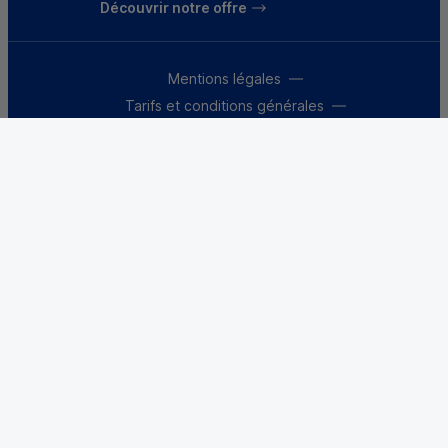
Découvrir notre offre
Mentions légales
Tarifs et conditions générales
Guides et informations réglementaires
Protection des données
Gestion des cookies
Fraude et sécurité bancaire
VDP
Accessibilité
Déclaration d’accessibilité : partiellement
conforme
Le Crédit Mutuel, banque coopérative, appartient à
ses 9 millions de clients-sociétaires