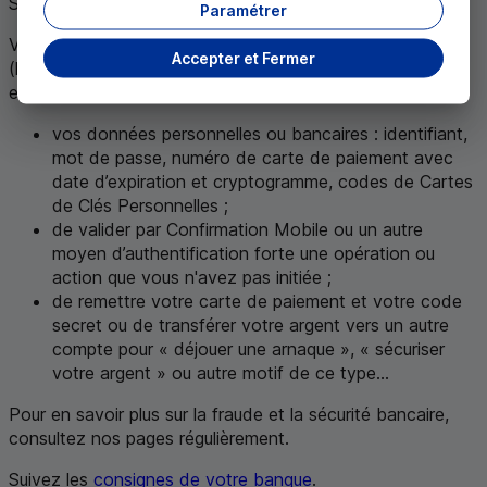
Soyez vigilant.
Paramétrer
Vous avez forcément affaire à un escroc si une personne
Accepter et Fermer
(homme ou femme) se présente au nom de votre banque
et qu’elle vous demande :
vos données personnelles ou bancaires : identifiant,
mot de passe, numéro de carte de paiement avec
date d’expiration et cryptogramme, codes de Cartes
de Clés Personnelles ;
de valider par Confirmation Mobile ou un autre
moyen d’authentification forte une opération ou
action que vous n'avez pas initiée ;
de remettre votre carte de paiement et votre code
secret ou de transférer votre argent vers un autre
compte pour « déjouer une arnaque », « sécuriser
votre argent » ou autre motif de ce type...
Pour en savoir plus sur la fraude et la sécurité bancaire,
consultez nos pages régulièrement.
Suivez les
consignes de votre banque
.