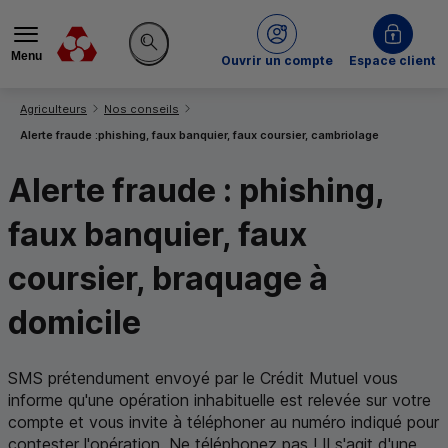
Menu
du Crédit Mutuel
Ouvrir un compte
Espace client
Rechercher sur le site
Vous êtes ici:
Agriculteurs
Nos conseils
Alerte fraude :
phishing
, faux banquier, faux coursier, cambriolage
Alerte fraude :
phishing
,
faux banquier, faux
coursier, braquage à
domicile
SMS
prétendument envoyé par le Crédit Mutuel vous
informe qu'une opération inhabituelle est relevée sur votre
compte et vous invite à téléphoner au numéro indiqué pour
contester l'opération. Ne téléphonez pas ! Il s'agit d'une