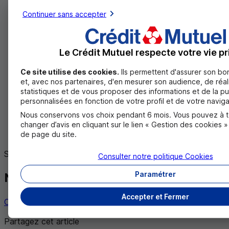
allez sur les sites internet par vos propres moyens.
Continuer sans accepter
N’utilisez jamais les liens contenus dans des e-
mails,
SMS
ou publicités qui pourraient vous
rediriger vers des sites miroirs frauduleux
;
Le Crédit Mutuel respecte votre vie pr
ne communiquez vos données bancaires à
personne et sous aucun prétexte
: identifiant, mot
Ce site utilise des cookies.
Ils permettent d'assurer son b
de passe, numéro de carte de paiement avec date
et, avec nos partenaires, d'en mesurer son audience, de réal
d’expiration et cryptogramme, codes de Cartes de
statistiques et de vous proposer des informations et de la pu
Clés Personnelles,
même si le numéro de
personnalisées en fonction de votre profil et de votre naviga
téléphone affiché est celui de votre banque
;
Nous conservons vos choix pendant 6 mois. Vous pouvez à 
ne confiez vos moyens de paiement et valeurs à
changer d’avis en cliquant sur le lien « Gestion des cookies 
personne
.
de page du site.
Suivez les
consignes de votre banque
.
Consulter notre politique
Cookies
Paramétrer
Nous contacter
Accepter et Fermer
Contacter un chargé d’affaires
Partagez cet article