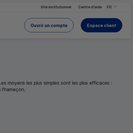
Site institutionnel
Centre d'aide
FR
,Version frança
,Changer de ve
Ouvrir un compte
Espace client
du Crédit Mutuel
Les moyens les plus simples sont les plus efficaces :
à l’hameçon.