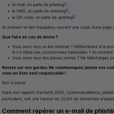
1
l’e-mail, on parle de
phishing
;
2
le
SMS
, on parle de
smishing
;
3
le
QR
code, on parle de
quishing
.
Ils insèrent un lien frauduleux ouvrant une copie d’une page
Que faire en cas de doute ?
Vous avez reçu un lien internet ? Réfléchissez à la p
A-t-il utilisé ses coordonnées habituelles ? Au moindr
Vous avez reçu des pièces jointes ? Ne téléchargez pa
Restez sur vos gardes. Ne communiquez jamais vos code
vous en êtes seul responsable !
Bon à savoir
Dans son rapport d'activité 2025, Cybermalveillance, plat
particuliers, soit une hausse de 32,9% de demandes d'assi
Comment repérer un e-mail de
phishi