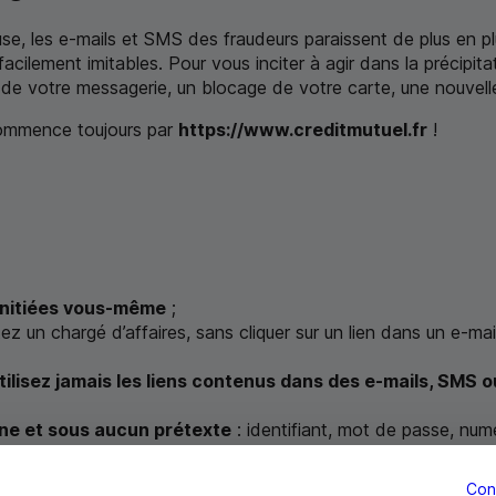
se, les e-mails et
SMS
des fraudeurs paraissent de plus en pl
 facilement imitables. Pour vous inciter à agir dans la précipi
n de votre messagerie, un blocage de votre carte, une nouvelle
 commence toujours par
https://www.creditmutuel.fr
!
initiées vous-même
;
ez un chargé d’affaires, sans cliquer sur un lien dans un e-mai
tilisez jamais les liens contenus dans des e-mails,
SMS
ou
ne et sous aucun prétexte
: identifiant, mot de passe, nu
,
même si le numéro de téléphone affiché est celui de v
personne
.
Con