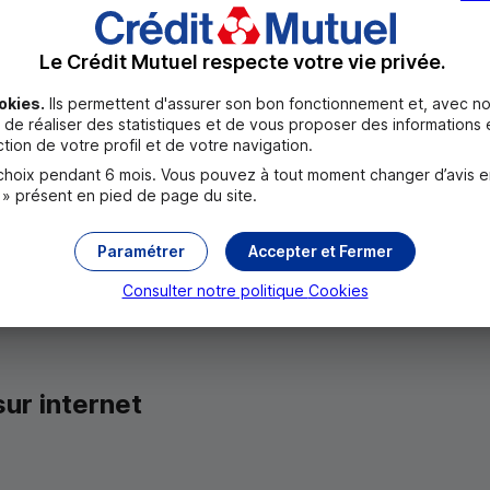
Le Crédit Mutuel respecte votre vie privée.
phishing
?
okies.
Ils permettent d'assurer son bon fonctionnement et, avec no
de réaliser des statistiques et de vous proposer des informations e
ans le doute, ne cliquez pas sur les liens présents dans le me
tion de votre profil et de votre navigation.
oix pendant 6 mois. Vous pouvez à tout moment changer d’avis en c
 » présent en pied de page du site.
 compétent :
phishing@creditmutuel.fr
Paramétrer
Accepter et Fermer
e plus proche
Consulter notre politique
Cookies
sur internet