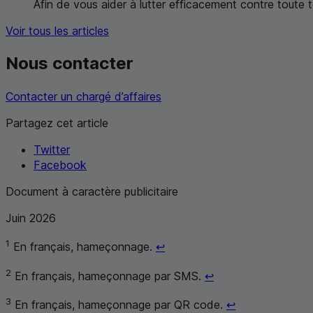
Afin de vous aider à lutter efficacement contre toute
Voir tous les articles
Nous contacter
Contacter un chargé d’affaires
Partagez cet article
Twitter
Facebook
Document à caractère publicitaire
Juin 2026
Retour au renvoi 1
1
En français, hameçonnage.
↩
Retour au renvoi 2
2
En français, hameçonnage par
SMS
.
↩
Retour au renv
3
En français, hameçonnage par
QR
code.
↩