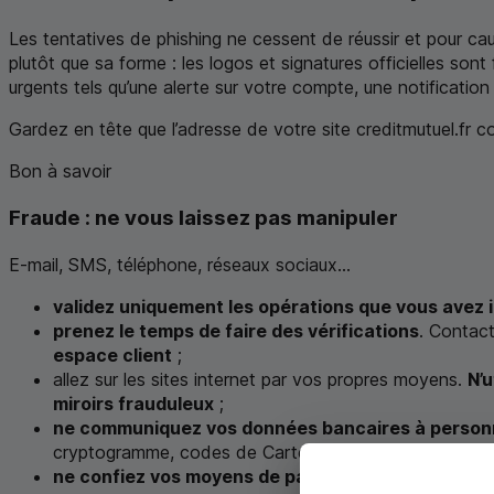
Les tentatives de
phishing
ne cessent de réussir et pour cau
plutôt que sa forme : les logos et signatures officielles sont
urgents tels qu’une alerte sur votre compte, une notificatio
Gardez en tête que l’adresse de votre site creditmutuel.fr
Bon à savoir
Fraude : ne vous laissez pas manipuler
E-mail,
SMS
, téléphone, réseaux sociaux...
validez uniquement les opérations que vous avez 
prenez le temps de faire des vérifications
. Contact
espace client
;
allez sur les sites internet par vos propres moyens.
N’u
miroirs frauduleux
;
ne communiquez vos données bancaires à person
cryptogramme, codes de Cartes de Clés Personnelles
ne confiez vos moyens de paiement et valeurs à 