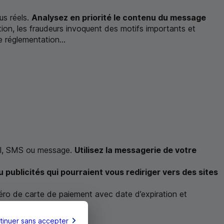
us réels.
Analysez en priorité le contenu du message
tation, les fraudeurs invoquent des motifs importants et
 réglementation...
l,
SMS
ou message.
Utilisez la messagerie de votre
 publicités qui pourraient vous rediriger vers des sites
méro de carte de paiement avec date d’expiration et
otre banque
;
tinuer sans accepter