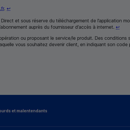
Retour au renvoi 4
fr
.
↩
Direct et sous réserve du téléchargement de l’application mob
Reto
 l’abonnement auprès du fournisseur d’accès à internet.
↩
'opération ou proposant le service/le produit. Des conditions
laquelle vous souhaitez devenir client,
en indiquant son code 
ourds et malentendants