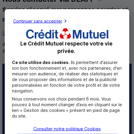
Service réservé aux personnes sourdes et
malentendantes
Continuer sans accepter
Utiliser ce service
Le Crédit Mutuel respecte votre vie
de 8h30 à 12h et de 14h à 18h du lundi au vendredi,
privée.
de 8h30 à 12h le samedi
Ce site utilise des cookies.
Ils permettent d'assurer
son bon fonctionnement et, avec nos partenaires, d'en
mesurer son audience, de réaliser des statistiques et
Centre d'aide
Trouver une caisse
de vous proposer des informations et de la publicité
personnalisées en fonction de votre profil et de votre
Sourds et
navigation.
malentendants
Nous conservons vos choix pendant 6 mois. Vous
pouvez à tout moment changer d’avis en cliquant sur le
lien « Gestion des cookies » présent en pied de page
Télécharger l'application
du site.
Consulter notre politique
Cookies