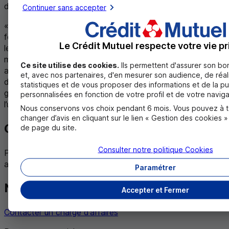
devraient être suivis sur plusieurs années par l’
Ademe
.
Continuer sans accepter
« Dans des zones où l’ensoleillement est de plus en plus
fort, cet ombrage peut être intéressant pour la vigne, pour
Le Crédit Mutuel respecte votre vie pr
les tomates ou en arboriculture », relève Nicolas Tonnet,
mais dans d’autres, manquant de luminosité, cela peut
Ce site utilise des cookies.
Ils permettent d'assurer son b
avoir des conséquences « négatives ». D’où la vigilance
et, avec nos partenaires, d'en mesurer son audience, de réal
de l’
Ademe
pour que la course à l’énergie renouvelable ne
statistiques et de vous proposer des informations et de la pu
grignote pas des terrains agricoles, déjà mités par
personnalisées en fonction de votre profil et de votre naviga
l’urbanisation.
Nous conservons vos choix pendant 6 mois. Vous pouvez à 
changer d’avis en cliquant sur le lien « Gestion des cookies 
Gardez le contact avec Agri Mutuel !
de page du site.
Consulter notre politique
Cookies
Pour recevoir les nouveautés parues sur le site Agri Mutuel,
abonnez-vous à
la newsletter
.
Paramétrer
Nous contacter
Accepter et Fermer
Contacter un chargé d’affaires