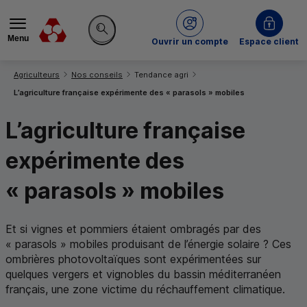
Menu
du Crédit Mutuel
Ouvrir un compte
Espace client
Rechercher sur le site
Vous êtes ici:
Agriculteurs
Nos conseils
Tendance agri
L’agriculture française expérimente des « parasols » mobiles
L’agriculture française
expérimente des
« parasols » mobiles
Et si vignes et pommiers étaient ombragés par des
« parasols » mobiles produisant de l’énergie solaire ? Ces
ombrières photovoltaïques sont expérimentées sur
quelques vergers et vignobles du bassin méditerranéen
français, une zone victime du réchauffement climatique.