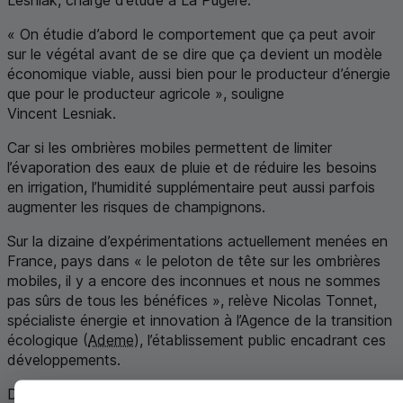
« On étudie d’abord le comportement que ça peut avoir
sur le végétal avant de se dire que ça devient un modèle
économique viable, aussi bien pour le producteur d’énergie
que pour le producteur agricole », souligne
Vincent Lesniak.
Car si les ombrières mobiles permettent de limiter
l’évaporation des eaux de pluie et de réduire les besoins
en irrigation, l’humidité supplémentaire peut aussi parfois
augmenter les risques de champignons.
Sur la dizaine d’expérimentations actuellement menées en
France, pays dans « le peloton de tête sur les ombrières
mobiles, il y a encore des inconnues et nous ne sommes
pas sûrs de tous les bénéfices », relève Nicolas Tonnet,
spécialiste énergie et innovation à l’Agence de la transition
écologique (
Ademe
), l’établissement public encadrant ces
développements.
D’où le lancement de quelque 70 nouveaux projets qui