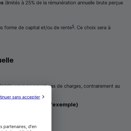
es
(limités à 25% de la rémunération annuelle brute perçue
5
us forme de capital et/ou de rente
. Ce choix sera à
elle
salariale, vous ne payez pas de charges, contrairement au
tinuer sans accepter
e 1 000 € (à titre d'exemple)
s partenaires, d'en