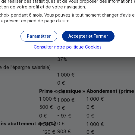
de réaliser des statistiques et de vous proposer des informations e
500 €
tion de votre profil et de votre navigation.
0 €
oix pendant 6 mois. Vous pouvez à tout moment changer d’avis en c
1 500 €
 » présent en pied de page du site.
- 120 €
10
- 95,30 €
Paramétrer
Accepter et Fermer
ès abattement de 10%)
- 214,16 €
Consulter notre politique
Cookies
550,54 €
37%
de l'épargne salariale)
1 000 €
0 €
Prime « classique »
Abondement (prime v
0 €
1 000 €
1 000 €
1 000 €
500 €
0 €
0 €
0 €
- 97 €
0 €
ès abattement de 10%)
0 €
1 500 €
1 000 €
903 €
- 120 €
0 €