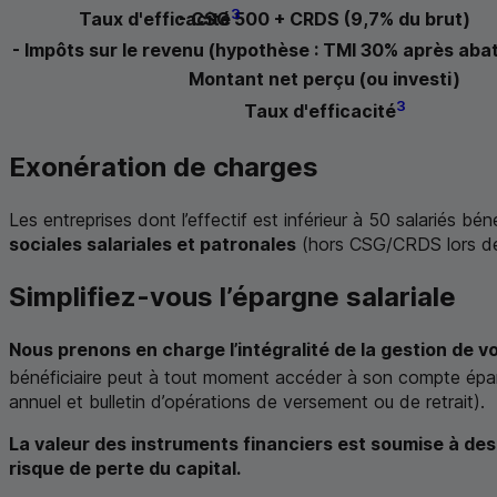
3
-
CSG
500 +
CRDS
(9,7% du brut)
Taux d'efficacité
- Impôts sur le revenu (hypothèse :
TMI
30% après abat
Montant net perçu (ou investi)
3
Taux d'efficacité
Exonération de charges
Les entreprises dont l’effectif est inférieur à 50 salariés béné
sociales salariales et patronales
(hors
CSG
/
CRDS
lors d
Simplifiez-vous l’épargne salariale
Nous prenons en charge l’intégralité de la gestion de v
bénéficiaire peut à tout moment accéder à son compte épargn
annuel et bulletin d’opérations de versement ou de retrait).
La valeur des instruments financiers est soumise à des 
risque de perte du capital.