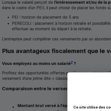
Lorsque le salarié perçoit de
l’intéressement et/ou de la p
dans le cadre d’un
PEI
), il peut choisir de placer les fonds 
PEI
: horizon de placement de 5 ans
PERECOLI : placement à horizon retraite et possibilité
effectuer au moment du départ à la retraite.
L’entreprise peut compléter ces versements par un abondem
Plus avantageux fiscalement que le ve
7
Vous employez au moins un salarié
?
Profitez des opportunités offertes par l’épargne salariale !
versement d’une prime dite « classique ».
Comparaison entre le versement d'une prime et 
Prime « classiqu
Montant brut versé à l'épargnant
Ce site utilise des co