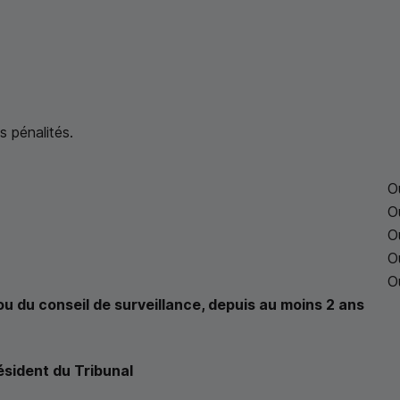
s pénalités.
O
O
O
O
O
ou du conseil de surveillance, depuis au moins 2 ans
ésident du Tribunal