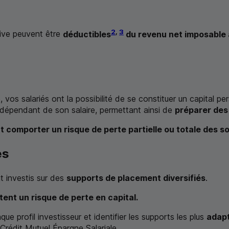
2
,
3
ive peuvent être
déductibles
du revenu net imposable à
 vos salariés ont la possibilité de se constituer un capital per
indépendant de son salaire, permettant ainsi de
préparer des
ent comporter un risque de perte partielle ou totale des 
és
t investis sur des
supports de placement diversifiés
.
ent un risque de perte en capital.
ue profil investisseur et identifier les supports les plus
adapt
 Crédit Mutuel Épargne Salariale.