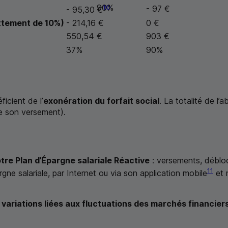
90%
10
- 97 €
- 95,30 €
tement de 10%)
- 214,16 €
0 €
550,54 €
903 €
37%
90%
ficient de l’
exonération du forfait social
. La totalité de l
e son versement).
otre Plan d’Épargne salariale Réactive
: versements, débloc
11
e salariale, par Internet ou via son application mobile
et 
variations liées aux fluctuations des marchés financiers