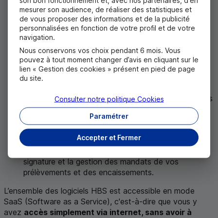
HBS
Gestion Trésorerie
mesurer son audience, de réaliser des statistiques et
de vous proposer des informations et de la publicité
Pour vous offrir une vision des soldes et
personnalisées en fonction de votre profil et de votre
mouvements de vos comptes, une meilleure
navigation.
trésorerie prévisionnelle ainsi que la possibilité de
Nous conservons vos choix pendant 6 mois. Vous
niveler vos comptes.
pouvez à tout moment changer d’avis en cliquant sur le
lien « Gestion des cookies » présent en pied de page
Solutions Pro
e
-factures
du site.
Pour émettre, recevoir, suivre, encaisser et régler vos
Consulter notre politique
Cookies
factures électroniques.
Paramétrer
HBS
e
-Mandats
Accepter et Fermer
Pour dématérialiser et automatiser la création, la
signature et la gestion des mandats de vos
prélèvements et des encaissements.
L’ensemble des logiciels
HBS
est accessible en mode
SaaS
(
Software as a Service
), c'est-à-dire que vous y
avez
accès simplement via internet, sans avoir à