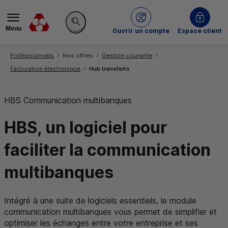
Menu
du Crédit Mutuel
Ouvrir un compte
Espace client
Rechercher sur le site
Vous êtes ici:
Professionnels
Nos offres
Gestion courante
Facturation électronique
Hub transferts
HBS
Communication multibanques
HBS
, un logiciel pour
faciliter la communication
multibanques
Intégré à une suite de logiciels essentiels, le module
communication multibanques vous permet de simplifier et
optimiser les échanges entre votre entreprise et ses