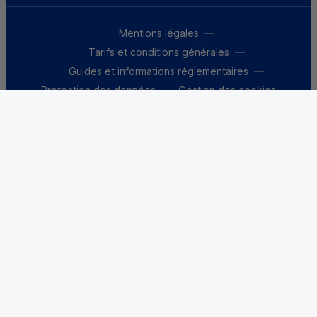
Mentions légales
Tarifs et conditions générales
Guides et informations réglementaires
Protection des données
Gestion des cookies
Fraude et sécurité bancaire
VDP
Accessibilité
Déclaration d’accessibilité : partiellement
conforme
Le Crédit Mutuel, banque coopérative, appartient à
ses 9 millions de clients-sociétaires
Une banque qui appartient à ses
clients, ça change tout.