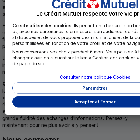
d’affaires pourra à partir de celui-ci vous proposer des
solutions
permettant de
limiter vos charges fiscales
et
Le Crédit Mutuel respecte votre vie pr
sociales
.
Epargne salariale, gamme Plans d'Epargne Retraite (
PER
)
Ce site utilise des cookies.
Ils permettent d'assurer son b
et, avec nos partenaires, d'en mesurer son audience, de réal
et contrats de retraites individuels,
crédit-bail
et autres
statistiques et de vous proposer des informations et de la pu
financements locatifs, il existe autant de solutions que de
personnalisées en fonction de votre profil et de votre naviga
profils de chefs d'entreprises et d'activités.
Nous conservons vos choix pendant 6 mois. Vous pouvez à 
changer d’avis en cliquant sur le lien « Gestion des cookies 
Un chargé d’affaires pourra aussi vous fournir des
de page du site.
informations personnalisées sur l’actualité des dernières
mesures fiscales.
Consulter notre politique
Cookies
Qui dit bilan, dit comptable.
Savez-vous que vous avez
Paramétrer
la possibilité d'automatiser la
transmission de votre bilan
entre votre comptable et votre banquier
? Cet
Accepter et Fermer
échange est possible grâce à une
convention signée
entre le comptable et la banque
, permettant une plus
grande fluidité des échanges d'informations. Pensez-y
maintenant pour ne plus avoir à y penser !
Nous contacter