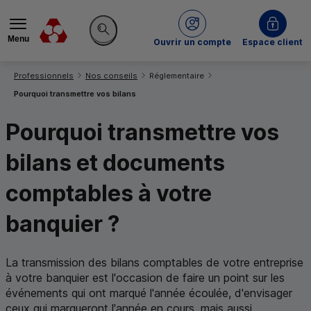
Menu
du Crédit Mutuel
Ouvrir un compte
Espace client
Rechercher sur le site
Vous êtes ici:
Professionnels
Nos conseils
Réglementaire
Pourquoi transmettre vos bilans
Pourquoi transmettre vos
bilans et documents
comptables à votre
banquier ?
La transmission des bilans comptables de votre entreprise
à votre banquier est l'occasion de faire un point sur les
événements qui ont marqué l'année écoulée, d'envisager
ceux qui marqueront l'année en cours, mais aussi