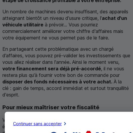
étape de croissance profitable à votre entreprise.
Un nombre de machines devenu insuffisant, des appareils
atteignant bientôt un niveau d'usure critique, l'
achat d'un
véhicule utilitaire
à prévoir… Vous pourriez
commercialement améliorer votre chiffre d'affaires mais
votre équipement ne vous permet pas de le faire.
En partageant cette problématique avec un chargé
d’affaires, vous pouvez pré-valider les investissements que
vous allez réaliser dans l'année
.
Ainsi le moment venu,
votre financement sera déjà pré-accordé
, il ne vous
restera plus qu'à fournir votre bon de commande pour
disposer des fonds nécessaires à votre achat.
À la
clé : gain de temps, accord immédiat et surtout tranquillité
d'esprit.
Pour mieux maîtriser votre fiscalité
Votre bilan et vos documents comptables révèlent
Continuer sans accepter
également la bonne santé de votre entreprise. Un chargé