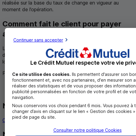
réalisée sur la base du taux de change en vigueur au
moment de l’opération.
Comment fait le client pour payer
avec une autre devise ?
Continuer sans accepter
Lorsqu’il insère sa carte bancaire, le terminal lui propose
directement l’option de paiement en euros ou en devise
locale.
Le Crédit Mutuel respecte votre vie priv
Partagez cet article
Ce site utilise des cookies.
Ils permettent d'assurer son bo
fonctionnement et, avec nos partenaires, d'en mesurer son 
Twitter
réaliser des statistiques et de vous proposer des information
Facebook
publicité personnalisées en fonction de votre profil et de vo
navigation.
Nous contacter
Nous conservons vos choix pendant 6 mois. Vous pouvez à 
changer d’avis en cliquant sur le lien « Gestion des cookies 
pied de page du site.
Contacter un chargé d’affaires
Consulter notre politique
Cookies
Nos autres solutions