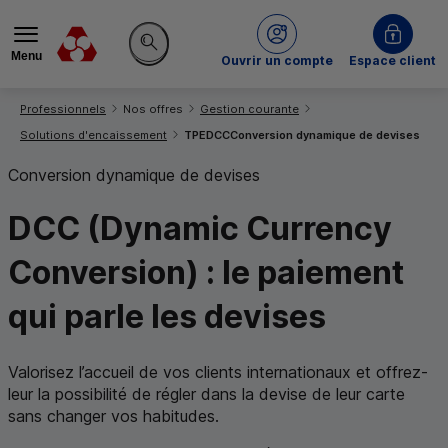
Menu
du Crédit Mutuel
Ouvrir un compte
Espace client
Rechercher sur le site
Vous êtes ici:
Professionnels
Nos offres
Gestion courante
Solutions d'encaissement
TPE
DCC
Conversion dynamique de devises
Conversion dynamique de devises
DCC
(
Dynamic Currency
Conversion
) : le paiement
qui parle
les devises
Valorisez l’accueil de vos clients internationaux et offrez-
leur la possibilité de régler dans la devise de leur carte
sans changer vos habitudes.