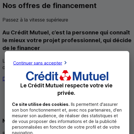
Nos offres de financement
Passez à la vitesse supérieure
Au Crédit Mutuel, c’est
la personne qui connaît
le mieux votre projet professionnel
, qui décide
de le financer
Lancez-vous ou passez à la vitesse supérieure avec le
Continuer sans accepter
crédit d’investissement.
Découvrir les crédits d'investissement
Le Crédit Mutuel respecte votre vie
Choisissez le type de taux dont vous souhaitez
privée.
bénéficier
Ce site utilise des cookies.
Ils permettent d'assurer
Choisissez la fréquence de vos échéances
son bon fonctionnement et, avec nos partenaires, d'en
mesurer son audience, de réaliser des statistiques et
Nos prêts professionnels
de vous proposer des informations et de la publicité
personnalisées en fonction de votre profil et de votre
navigation.
Bénéficiez de financements simples et rapides.