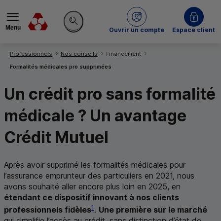
Menu
du Crédit Mutuel
Ouvrir un compte
Espace client
Rechercher sur le site
Vous êtes ici:
Professionnels
Nos conseils
Financement
Formalités médicales pro supprimées
Un crédit pro sans formalité
médicale ? Un avantage
Crédit Mutuel
Après avoir supprimé les formalités médicales pour
l’assurance emprunteur des particuliers en 2021, nous
avons souhaité aller encore plus loin en 2025, en
étendant ce dispositif innovant à nos clients
1
professionnels fidèles
.
Une première sur le marché
qui simplifie l’accès au crédit, sans distinction d’état de