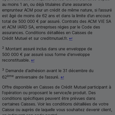
au moins 1 an, ou déjà titulaires d’une assurance
emprunteur
ACM
pour un crédit de même nature, si l’assuré
est âgé de moins de 62 ans et dans la limite d’un encours
total de 500 000 € par assuré. Contrats des
ACM
VIE
SA
et
ACM IARD SA
, entreprises régies par le Code des
assurances. Conditions détaillées en Caisses de
Retour au renvoi 1
Crédit Mutuel et sur creditmutuel.fr.
↩
2
Montant assuré inclus dans une enveloppe de
500 000 € par assuré sous forme d'enveloppe
Retour au renvoi 2
reconstituable.
↩
3
Demande d’adhésion avant le 31 décembre du
Retour au renvoi 3
ème
62
anniversaire de l’assuré.
↩
Offre disponible en Caisses de Crédit Mutuel participant à
l'opération ou proposant le service/le produit. Des
conditions spécifiques peuvent être prévues dans
certaines Caisses. Voir les conditions détaillées de votre
Caisse ou auprès de laquelle vous souhaitez devenir client,