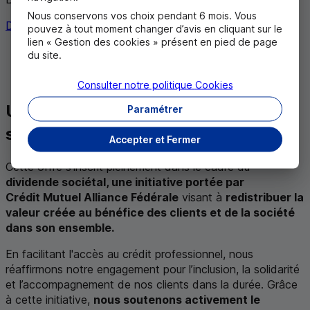
Nous conservons vos choix pendant 6 mois. Vous
Découvrir
pouvez à tout moment changer d’avis en cliquant sur le
lien « Gestion des cookies » présent en pied de page
Souplesse : des prêts pour tous vos projets
du site.
Flexibilité : des modalités personnalisées
Consulter notre politique
Cookies
Un engagement fort, pour plus de
Paramétrer
simplicité
Accepter et Fermer
Cette offre s’inscrit pleinement dans le cadre du
dividende sociétal, une initiative portée par
Crédit Mutuel Alliance Fédérale
visant à
redistribuer la
valeur créée au bénéfice des clients et de la société
dans son ensemble.
En facilitant l'accès au crédit professionnel, nous
réaffirmons notre engagement pour l’inclusion, la solidarité
et l’accompagnement de nos clients dans la durée. Grâce
à cette initiative,
nous soutenons activement le