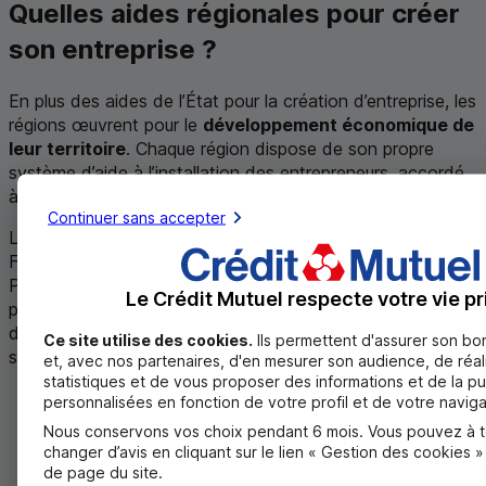
Quelles aides régionales pour créer
son entreprise ?
En plus des aides de l’État pour la création d’entreprise, les
régions œuvrent pour le
développement économique de
leur territoire
. Chaque région dispose de son propre
système d’aide à l’installation des entrepreneurs, accordé
à un niveau local.
Continuer sans accepter
La liste des aides est disponible auprès du Centre de
Formalités des Entreprises de votre département (
CFE
).
Par ailleurs, il est important de vous renseigner sur la
Le Crédit Mutuel respecte votre vie pr
présence ou non d’allègements fiscaux sur votre lieu
d’implantation. En effet, plusieurs dispositifs d’exonération
Ce site utilise des cookies.
Ils permettent d'assurer son b
sont mis en place dans certaines zones géographiques :
et, avec nos partenaires, d'en mesurer son audience, de réal
statistiques et de vous proposer des informations et de la pu
Zones d’aide à finalité régionale (
AFR
) ;
personnalisées en fonction de votre profil et de votre naviga
Zones de revitalisation rurale (
ZRR
) ;
Nous conservons vos choix pendant 6 mois. Vous pouvez à 
Quartiers prioritaires de la politique de la ville
changer d’avis en cliquant sur le lien « Gestion des cookies 
(
QPPV
) ;
de page du site.