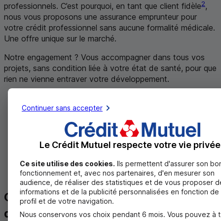
2
professionnels. C’est pourquoi, en tant que client fidèle
,
nous vous proposons une assurance emprunteur pour
votre crédit professionnel sans aucune formalité médicale.
Une offre unique sur le marché.
Notre engagement ? Vous accompagner dans tous vos
projets, sans condition liée à votre état de santé, pour que
rien ne vienne entraver votre développement.
Financements éligibles
: crédits d’investissement
Continuer sans accepter
et d’ingénierie ;
Montant couvert
: jusqu’à 500 000 € maximum par
assuré (enveloppe reconstituable) ;
Âge limite de l'assuré à l'adhésion
: moins de
Le Crédit Mutuel respecte votre vie privée
62 ans (au 31/12 de l'année en cours) ;
Condition
: l’assurance doit être souscrite en même
Ce site utilise des cookies.
Ils permettent d'assurer son bo
fonctionnement et, avec nos partenaires, d'en mesurer son
temps que le prêt.
audience, de réaliser des statistiques et de vous proposer d
informations et de la publicité personnalisées en fonction de
Obtenez un Prêt Création
profil et de votre navigation.
d'Entreprise Crédit Mutuel en
Nous conservons vos choix pendant 6 mois. Vous pouvez à t