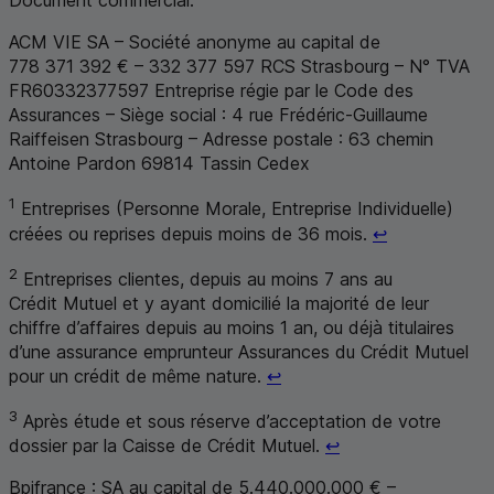
Document commercial.
ACM
VIE
SA
– Société anonyme au capital de
778 371 392 € – 332 377 597
RCS
Strasbourg
–
N
°
TVA
FR
60332377597 Entreprise régie par le Code des
Assurances – Siège social : 4 rue Frédéric-Guillaume
Raiffeisen
Strasbourg
– Adresse postale : 63 chemin
Antoine Pardon 69814
Tassin Cedex
1
Entreprises (Personne Morale, Entreprise Individuelle)
Retour au ren
créées ou reprises depuis moins de 36 mois.
↩
2
Entreprises clientes, depuis au moins 7 ans au
Crédit Mutuel et y ayant domicilié la majorité de leur
chiffre d’affaires depuis au moins 1 an, ou déjà titulaires
d’une assurance emprunteur Assurances du Crédit Mutuel
Retour au renvoi 2
pour un crédit de même nature.
↩
3
Après étude et sous réserve d’acceptation de votre
Retour au renvoi 3
dossier par la Caisse de Crédit Mutuel.
↩
Bpifrance :
SA
au capital de 5.440.000.000 € –