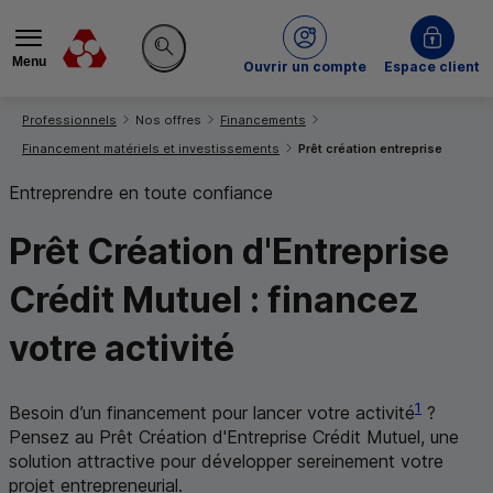
Menu
du Crédit Mutuel
Ouvrir un compte
Espace client
Rechercher sur le site
Vous êtes ici:
Professionnels
Nos offres
Financements
Financement matériels et investissements
Prêt création entreprise
Entreprendre en toute confiance
Prêt Création d'Entreprise
Crédit Mutuel : financez
votre activité
1
Besoin d’un financement pour lancer votre activité
?
Pensez au Prêt Création d'Entreprise Crédit Mutuel, une
solution attractive pour développer sereinement votre
projet entrepreneurial.