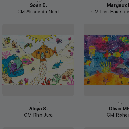
Soan B.
Margaux 
CM Alsace du Nord
CM Des Hauts de 
Aleya S.
Olivia MF
CM Rhin Jura
CM Rixhe