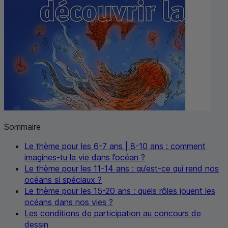
Sommaire
Le thème pour les 6-7 ans | 8-10 ans : comment
imagines-tu la vie dans l’océan ?
Le thème pour les 11-14 ans : qu’est-ce qui rend nos
océans si spéciaux ?
Le thème pour les 15-20 ans : quels rôles jouent les
océans dans nos vies ?
Les conditions de participation au concours de
dessin