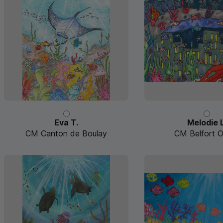
Eva T.
Melodie L
CM Canton de Boulay
CM Belfort O