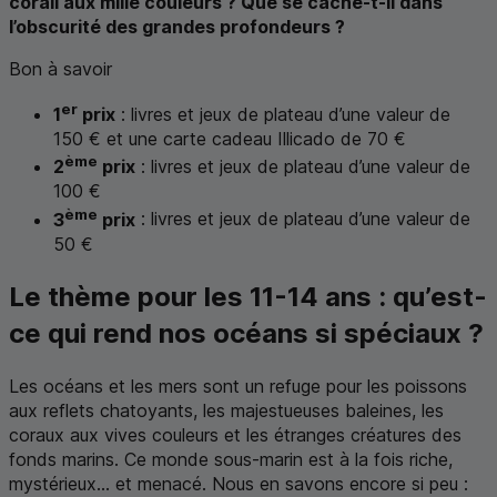
corail aux mille couleurs ? Que se cache-t-il dans
l’obscurité des grandes profondeurs ?
Bon à savoir
er
1
prix
: livres et jeux de plateau d’une valeur de
150 € et une carte cadeau Illicado de 70 €
ème
2
prix
: livres et jeux de plateau d’une valeur de
100 €
ème
3
prix
: livres et jeux de plateau d’une valeur de
50 €
Le thème pour les 11-14 ans : qu’est-
ce qui rend nos océans si spéciaux ?
Les océans et les mers sont un refuge pour les poissons
aux reflets chatoyants, les majestueuses baleines, les
coraux aux vives couleurs et les étranges créatures des
fonds marins. Ce monde sous-marin est à la fois riche,
mystérieux... et menacé. Nous en savons encore si peu :