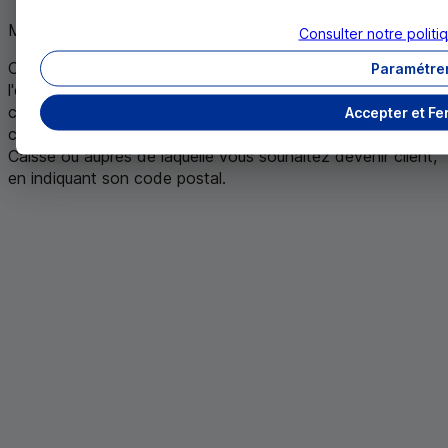
Mai 2026
Consulter notre polit
Offre disponible en Caisses de Crédit Mutuel participant à
Paramétre
l'opération ou proposant le service/le produit. Des
conditions spécifiques peuvent être prévues dans
Accepter et Fe
certaines Caisses. Voir les conditions détaillées de votre
Caisse ou auprès de laquelle vous souhaitez devenir client,
en indiquant son code postal
.