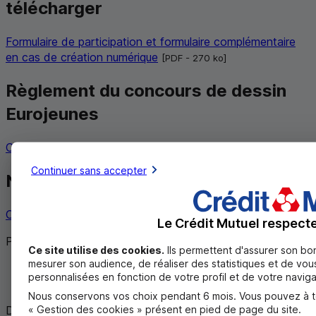
télécharger
Formulaire de participation et formulaire complémentaire
en cas de création numérique
[
PDF
- 270
ko
]
Règlement du concours de dessin
Eurojeunes
Consulter le règlement du concours
[
PDF
- 300
ko
]
Continuer sans accepter
Nous contacter
Contacter un conseiller
Le Crédit Mutuel respecte 
Partagez cet article
Ce site utilise des cookies.
Ils permettent d'assurer son bo
mesurer son audience, de réaliser des statistiques et de vous
Twitter
personnalisées en fonction de votre profil et de votre naviga
Facebook
Nous conservons vos choix pendant 6 mois. Vous pouvez à tou
« Gestion des cookies » présent en pied de page du site.
Document à caractère publicitaire