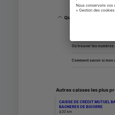
Nous conservons vos ch
« Gestion des cookies
Questions fréquentes
Masquer
Quels documents sont né
Où trouver les numéros
Comment savoir si mon 
Autres caisses les plus p
CAISSE DE CREDIT MUTUEL 
BAGNERES DE BIGORRE
à
20 km