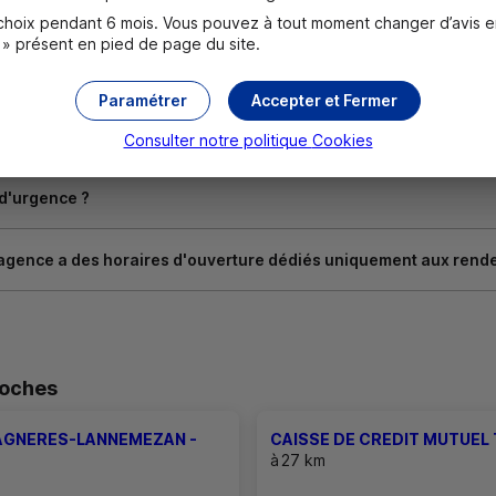
oix pendant 6 mois. Vous pouvez à tout moment changer d’avis en c
 » présent en pied de page du site.
Paramétrer
Accepter et Fermer
cessaires à l'ouverture d'un compte pour un majeur ?
Consulter notre politique
Cookies
 d'urgence ?
agence a des horaires d'ouverture dédiés uniquement aux rend
roches
BAGNERES-LANNEMEZAN -
CAISSE DE CREDIT MUTUEL
à
27 km