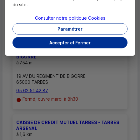
aux rendez-vous ?
du site.
Consulter notre politique
Cookies
Paramétrer
Autres caisses les plus proches
Accepter et Fermer
CAISSE DE CREDIT MUTUEL TARBES - TARBES
BIGORRE
à
754 m
19 AV DU REGIMENT DE BIGORRE
65000 TARBES
05 62 51 42 87
Fermé, ouvre mardi à 8h30
CAISSE DE CREDIT MUTUEL TARBES - TARBES
ARSENAL
à
1,6 km