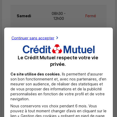
08h30 -
Samedi
Fermé
12h00
Dimanche
Fermé
Fermé
Continuer sans accepter
Le Crédit Mutuel respecte votre vie
Questions fréquentes
privée.
Masquer
Quels documents sont nécessaires à
Ce site utilise des cookies.
Ils permettent d'assurer
l'ouverture d'un compte pour un majeur ?
son bon fonctionnement et, avec nos partenaires, d'en
mesurer son audience, de réaliser des statistiques et
de vous proposer des informations et de la publicité
Où trouver les numéros d'urgence ?
personnalisées en fonction de votre profil et de votre
navigation.
Nous conservons vos choix pendant 6 mois. Vous
Comment savoir si mon agence a des
pouvez à tout moment changer d’avis en cliquant sur le
horaires d'ouverture dédiés uniquement
lien « Gestion des cookies » présent en pied de page