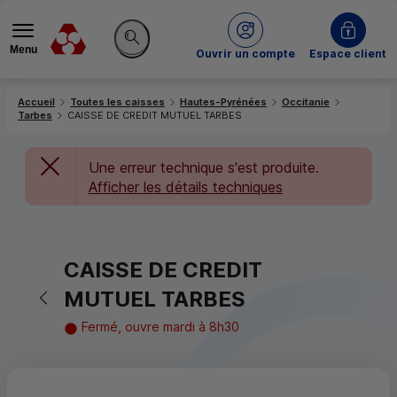
Menu
du Crédit Mutuel
Ouvrir un compte
Espace client
Rechercher sur le site
Accueil
Toutes les caisses
Hautes-Pyrénées
Occitanie
Tarbes
CAISSE DE CREDIT MUTUEL TARBES
Une erreur technique s'est produite.
Afficher les détails techniques
CAISSE DE CREDIT
Retour vers la page précédente
MUTUEL TARBES
Fermé, ouvre mardi à 8h30