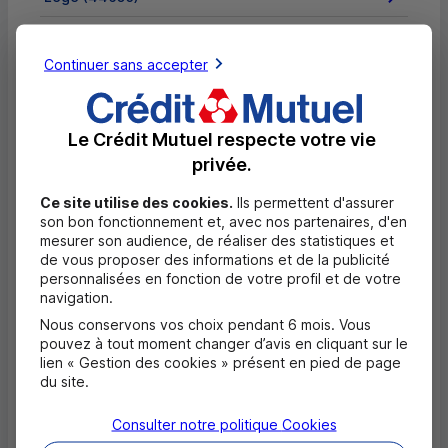
Ligné (44850)
Continuer sans accepter
Loireauxence (44370)
Missillac (44780)
Le Crédit Mutuel respecte votre vie
Montoir-de-Bretagne (44550)
privée.
Ce site utilise des cookies.
Nantes (44000)
Ils permettent d'assurer
son bon fonctionnement et, avec nos partenaires, d'en
mesurer son audience, de réaliser des statistiques et
Nort-sur-Erdre (44390)
de vous proposer des informations et de la publicité
personnalisées en fonction de votre profil et de votre
Nozay (44170)
navigation.
Nous conservons vos choix pendant 6 mois. Vous
Orvault (44700)
pouvez à tout moment changer d’avis en cliquant sur le
lien « Gestion des cookies » présent en pied de page
Pontchâteau (44160)
du site.
Pornic (44210)
Consulter notre politique
Cookies
Pornichet (44380)