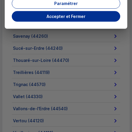
Paramétrer
Rezé (44400)
Accepter et Fermer
Sautron (44880)
Savenay (44260)
Sucé-sur-Erdre (44240)
Thouaré-sur-Loire (44470)
Treillières (44119)
Trignac (44570)
Vallet (44330)
Vallons-de-l'Erdre (44540)
Vertou (44120)