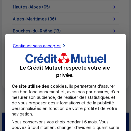
Hautes-Alpes (05)
Alpes-Maritimes (06)
Bouches-du-Rhône (13)
Var (83)
Continuer sans accepter
Vaucluse (84)
Le Crédit Mutuel respecte votre vie
Toutes les régions
privée.
Ce site utilise des cookies.
Ils permettent d'assurer
son bon fonctionnement et, avec nos partenaires, d'en
mesurer son audience, de réaliser des statistiques et
de vous proposer des informations et de la publicité
personnalisées en fonction de votre profil et de votre
navigation.
Nous conservons vos choix pendant 6 mois. Vous
Centre d'aide
Trouver une caisse
pouvez à tout moment changer d’avis en cliquant sur le