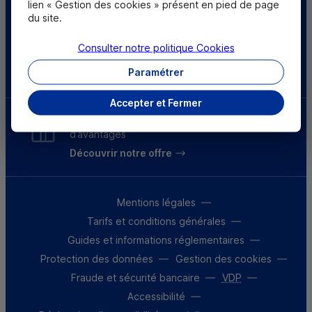
lien « Gestion des cookies » présent en pied de page
du site.
Sourds et
malentendants
Consulter notre politique
Cookies
Télécharger l'application
Paramétrer
Accepter et Fermer
Parrainez un proche et profitez ensemble
d’avantages
Découvrir notre offre
Mentions légales
Tarifs et conditions générales
Guides et informations réglementaires
Protection des données
Gestion des cookies
Fraude et sécurité bancaire
VDP
Accessibilité