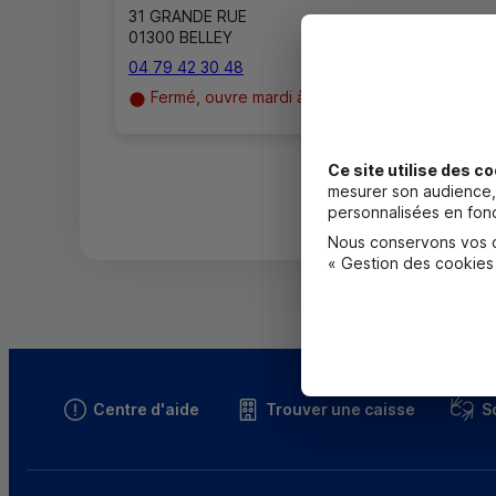
31 GRANDE RUE
01300 BELLEY
04 79 42 30 48
Fermé, ouvre mardi à 8h45
Ce site utilise des co
mesurer son audience, 
personnalisées en fonc
Nous conservons vos ch
« Gestion des cookies
Centre d'aide
Trouver une caisse
S