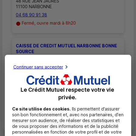
48 RUE JEAN JAURES
11100 NARBONNE
04 68 90 91 38
Fermé, ouvre mardi à 8h20
CAISSE DE CREDIT MUTUEL NARBONNE BONNE
SOURCE
36 AVENUE ANDRE MECLE
Continuer sans accepter
11100 NARBONNE
04 68 90 91 39
Fermé, ouvre mardi à 8h30
Le Crédit Mutuel respecte votre vie
privée.
Ce site utilise des cookies.
Ils permettent d'assurer
Toutes les localités
son bon fonctionnement et, avec nos partenaires, d'en
mesurer son audience, de réaliser des statistiques et
de vous proposer des informations et de la publicité
personnalisées en fonction de votre profil et de votre