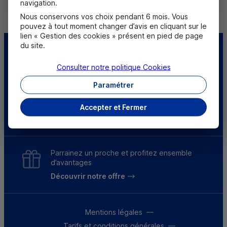
navigation.
Nous conservons vos choix pendant 6 mois. Vous
pouvez à tout moment changer d’avis en cliquant sur le
lien « Gestion des cookies » présent en pied de page
du site.
Centre d'aide
Trouver une caisse
Consulter notre politique
Cookies
Sourds et
Paramétrer
malentendants
Accepter et Fermer
Télécharger l'application
Parrainez un proche et profitez ensemble
d’avantages
Découvrir notre offre
Mentions légales
Tarifs et conditions générales