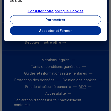
du site.
Consulter notre politique
Cookies
Télécharger l'application
Paramétrer
Accepter et Fermer
Parrainez un proche et profitez ensemble
d’avantages
Découvrir notre offre
Mentions légales
Tarifs et conditions générales
Guides et informations réglementaires
Protection des données
Gestion des cookies
Fraude et sécurité bancaire
VDP
Accessibilité
Déclaration d’accessibilité : partiellement
conforme