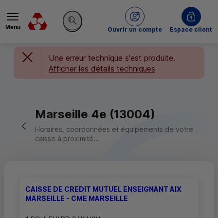
Menu
du Crédit Mutuel
Ouvrir un compte
Espace client
Rechercher sur le site
Une erreur technique s'est produite.
Afficher les détails techniques
Marseille 4e (13004)
Retour vers la page précédente
Horaires, coordonnées et équipements de votre
caisse à proximité...
CAISSE DE CREDIT MUTUEL ENSEIGNANT AIX
MARSEILLE - CME MARSEILLE