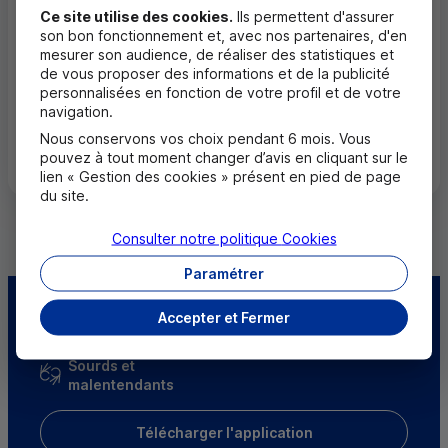
Ce site utilise des cookies.
Ils permettent d'assurer
04 96 20 62 16
son bon fonctionnement et, avec nos partenaires, d'en
Fermé, ouvre mardi à 8h30
mesurer son audience, de réaliser des statistiques et
de vous proposer des informations et de la publicité
personnalisées en fonction de votre profil et de votre
navigation.
Toutes les localités
Nous conservons vos choix pendant 6 mois. Vous
pouvez à tout moment changer d’avis en cliquant sur le
lien « Gestion des cookies » présent en pied de page
du site.
Consulter notre politique
Cookies
Paramétrer
Centre d'aide
Trouver une caisse
Accepter et Fermer
Sourds et
malentendants
Télécharger l'application