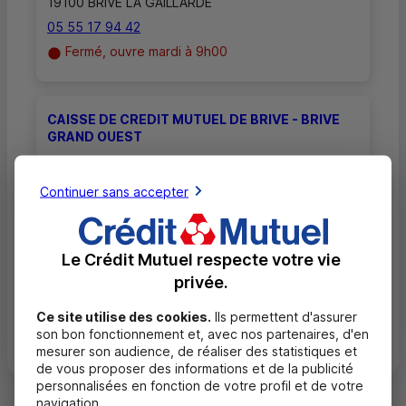
19100 BRIVE LA GAILLARDE
05 55 17 94 42
Fermé, ouvre mardi à 9h00
CAISSE DE CREDIT MUTUEL DE BRIVE - BRIVE
GRAND OUEST
149 AVENUE JEAN CHARLES RIVET
Continuer sans accepter
19100 BRIVE LA GAILLARDE
05 55 17 94 44
Fermé, ouvre mardi à 9h00
Le Crédit Mutuel respecte votre vie
privée.
Ce site utilise des cookies.
Ils permettent d'assurer
Toutes les localités
son bon fonctionnement et, avec nos partenaires, d'en
mesurer son audience, de réaliser des statistiques et
de vous proposer des informations et de la publicité
personnalisées en fonction de votre profil et de votre
navigation.