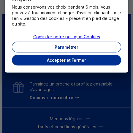
Nous conservons vos choix pendant 6 mois. Vous
pouvez à tout moment changer d’avis en cliquant sur le
lien « Gestion des cookies » présent en pied de page
du site.
Centre d'aide
Trouver une caisse
Consulter notre politique
Cookies
Sourds et
malentendants
Paramétrer
Accepter et Fermer
Télécharger l'application
Parrainez un proche et profitez ensemble
d’avantages
Découvrir notre offre
Mentions légales
Tarifs et conditions générales