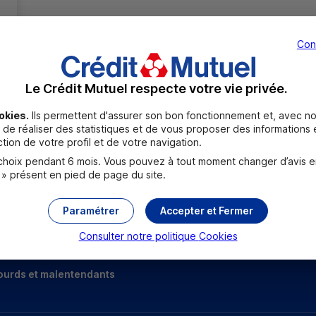
Con
Le Crédit Mutuel respecte votre vie privée.
okies.
Ils permettent d'assurer son bon fonctionnement et, avec no
de réaliser des statistiques et de vous proposer des informations e
Toutes les localités
tion de votre profil et de votre navigation.
oix pendant 6 mois. Vous pouvez à tout moment changer d’avis en c
 » présent en pied de page du site.
Paramétrer
Accepter et Fermer
Consulter notre politique
Cookies
ourds et malentendants