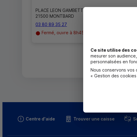
PLACE LEON GAMBETTA
21500 MONTBARD
03 80 89 35 27
Fermé, ouvre à 8h45
Ce site utilise des co
mesurer son audience, 
personnalisées en fonc
Nous conservons vos ch
« Gestion des cookies
Centre d'aide
Trouver une caisse
S