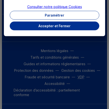
Télécharger l'application
Consulter notre politique
Cookies
Paramétrer
Parrainez un proche et profitez ensemble
Accepter et Fermer
d’avantages
Découvrir notre offre
Mentions légales
Tarifs et conditions générales
Guides et informations réglementaires
Protection des données
Gestion des cookies
Fraude et sécurité bancaire
VDP
Accessibilité
Déclaration d’accessibilité : partiellement
conforme