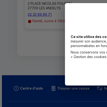
2 PLACE NICOLAS POUSSIN
27700 LES ANDELYS
02 32 69 69 71
Fermé, ouvre à 13h30
Ce site utilise des co
mesurer son audience, 
personnalisées en fonc
Nous conservons vos ch
« Gestion des cookies
Centre d'aide
Trouver une caisse
S