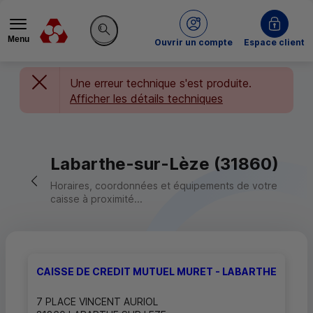
Menu
du Crédit Mutuel
Ouvrir un compte
Espace client
Rechercher sur le site
Une erreur technique s'est produite.
Afficher les détails techniques
Labarthe-sur-Lèze (31860)
Retour vers la page précédente
Horaires, coordonnées et équipements de votre
caisse à proximité...
CAISSE DE CREDIT MUTUEL MURET - LABARTHE
7 PLACE VINCENT AURIOL