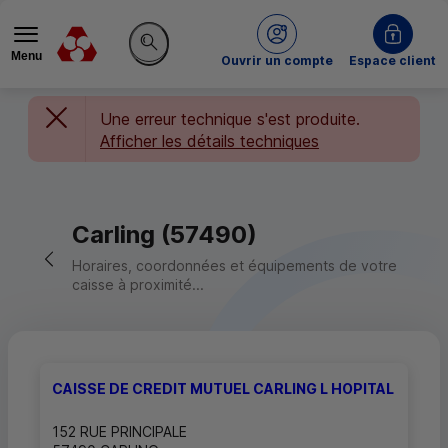
Menu
du Crédit Mutuel
Ouvrir un compte
Espace client
Rechercher sur le site
Une erreur technique s'est produite.
Afficher les détails techniques
Carling (57490)
Retour vers la page précédente
Horaires, coordonnées et équipements de votre
caisse à proximité...
CAISSE DE CREDIT MUTUEL CARLING L HOPITAL
152 RUE PRINCIPALE