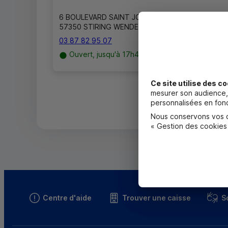
6 BOULEVARD SAINT JOSEPH
57350 STIRING WENDEL
03 87 82 95 07
Ouvert, jusqu'à 17h45
Ce site utilise des co
mesurer son audience, 
personnalisées en fonc
Nous conservons vos ch
« Gestion des cookies
Centre d'aide
Trouver une caisse
S