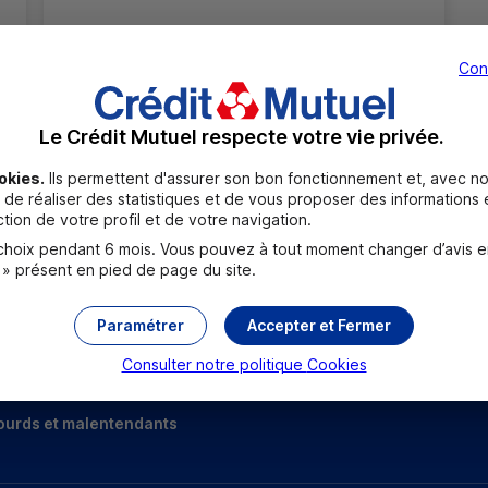
PLACE CHALAIS
57350 STIRING WENDEL
Con
03 87 82 95 07
Fermé
Le Crédit Mutuel respecte votre vie privée.
okies.
Ils permettent d'assurer son bon fonctionnement et, avec no
de réaliser des statistiques et de vous proposer des informations e
Toutes les localités
tion de votre profil et de votre navigation.
oix pendant 6 mois. Vous pouvez à tout moment changer d’avis en c
 » présent en pied de page du site.
Paramétrer
Accepter et Fermer
Consulter notre politique
Cookies
ourds et malentendants