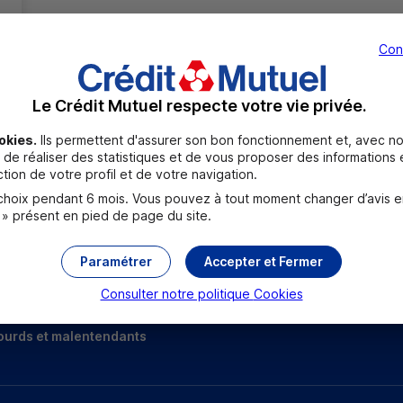
Con
Le Crédit Mutuel respecte votre vie privée.
okies.
Ils permettent d'assurer son bon fonctionnement et, avec no
de réaliser des statistiques et de vous proposer des informations e
Toutes les localités
tion de votre profil et de votre navigation.
oix pendant 6 mois. Vous pouvez à tout moment changer d’avis en c
 » présent en pied de page du site.
Paramétrer
Accepter et Fermer
Consulter notre politique
Cookies
ourds et malentendants