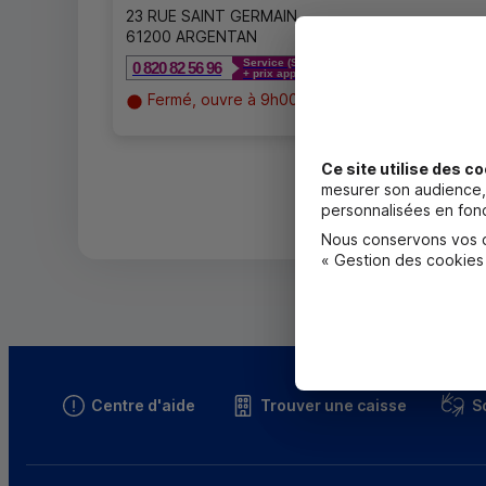
23 RUE SAINT GERMAIN
61200 ARGENTAN
Service (Service 0,12 €/min + prix appel)
0 820 82 56 96
+ prix appel
Fermé, ouvre à 9h00
Ce site utilise des co
mesurer son audience, 
personnalisées en fonc
Nous conservons vos ch
« Gestion des cookies
Centre d'aide
Trouver une caisse
S