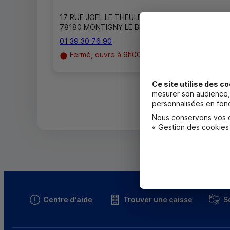
17 RUE JOEL LE THEULE
78180 MONTIGNY LE BRETONNEUX
01 39 30 76 90
Fermé, ouvre à 9h00
Ce site utilise des co
mesurer son audience, 
personnalisées en fonc
Nous conservons vos ch
« Gestion des cookies
Centre d'aide
Trouver une caisse
S