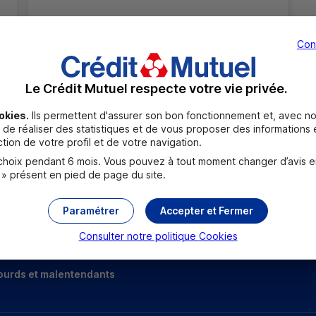
28 AVENUE DU CENTRE
78180 MONTIGNY LE BRETONNEUX
Con
01 30 13 05 76
Fermé, ouvre à 9h00
Le Crédit Mutuel respecte votre vie privée.
okies.
Ils permettent d'assurer son bon fonctionnement et, avec no
de réaliser des statistiques et de vous proposer des informations e
Toutes les localités
tion de votre profil et de votre navigation.
oix pendant 6 mois. Vous pouvez à tout moment changer d’avis en c
 » présent en pied de page du site.
Paramétrer
Accepter et Fermer
Consulter notre politique
Cookies
ourds et malentendants