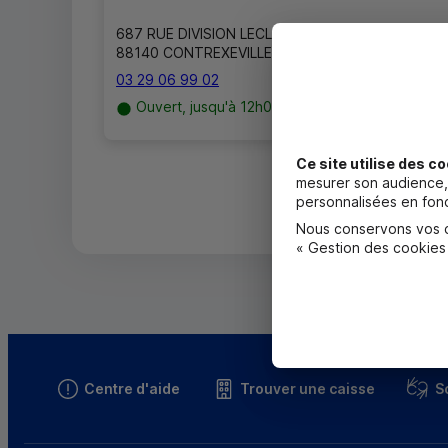
687 RUE DIVISION LECLERC
88140 CONTREXEVILLE
03 29 06 99 02
Ouvert, jusqu'à 12h00
Ce site utilise des co
mesurer son audience, 
personnalisées en fonc
Nous conservons vos ch
« Gestion des cookies
Centre d'aide
Trouver une caisse
S