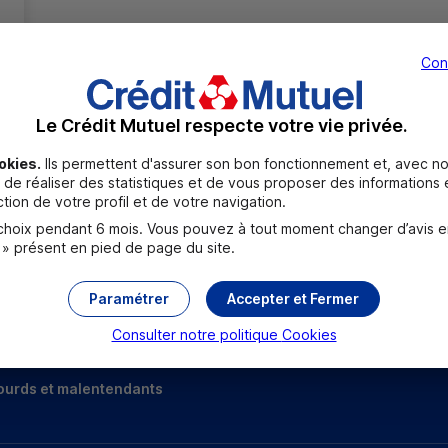
Con
Le Crédit Mutuel respecte votre vie privée.
okies.
Ils permettent d'assurer son bon fonctionnement et, avec no
de réaliser des statistiques et de vous proposer des informations e
Toutes les localités
tion de votre profil et de votre navigation.
oix pendant 6 mois. Vous pouvez à tout moment changer d’avis en c
 » présent en pied de page du site.
Paramétrer
Accepter et Fermer
Consulter notre politique
Cookies
ourds et malentendants