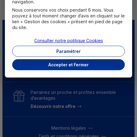
navigation.
Nous conservons vos choix pendant 6 mois. Vous
pouvez à tout moment changer d’avis en cliquant sur le
lien « Gestion des cookies » présent en pied de page
du site.
Centre d'aide
Trouver une caisse
Consulter notre politique
Cookies
Sourds et
Paramétrer
malentendants
Accepter et Fermer
Télécharger l'application
Parrainez un proche et profitez ensemble
d’avantages
Découvrir notre offre
Mentions légales
Tarifs et conditions générales