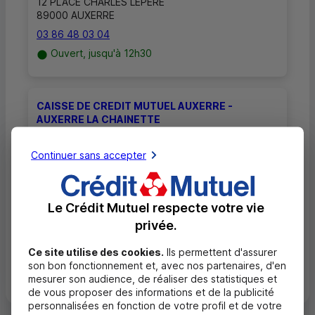
12 PLACE CHARLES LEPERE
89000 AUXERRE
03 86 48 03 04
Ouvert, jusqu'à 12h30
CAISSE DE CREDIT MUTUEL AUXERRE -
AUXERRE LA CHAINETTE
30 AVENUE CHARLES DE GAULLE
Continuer sans accepter
89000 AUXERRE
03 86 48 03 06
Ouvert, jusqu'à 12h30
Le Crédit Mutuel respecte votre vie
privée.
Ce site utilise des cookies.
Ils permettent d'assurer
Toutes les localités
son bon fonctionnement et, avec nos partenaires, d'en
mesurer son audience, de réaliser des statistiques et
de vous proposer des informations et de la publicité
personnalisées en fonction de votre profil et de votre