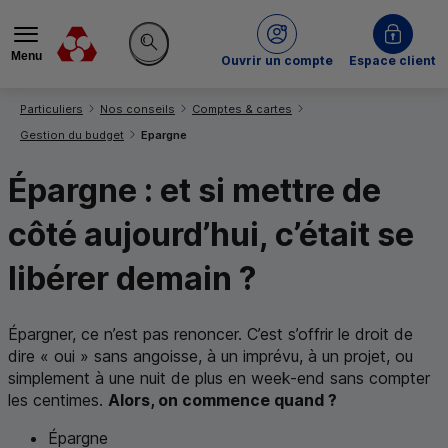
Menu
du Crédit Mutuel
Ouvrir un compte
Espace client
Rechercher sur le site
Vous êtes ici:
Particuliers
Nos conseils
Comptes & cartes
Gestion du budget
Epargne
Épargne : et si mettre de
côté aujourd’hui, c’était se
libérer demain ?
Épargner, ce n’est pas renoncer. C’est s’offrir le droit de
dire « oui » sans angoisse, à un imprévu, à un projet, ou
simplement à une nuit de plus en week-end sans compter
les centimes.
Alors, on commence quand ?
Épargne