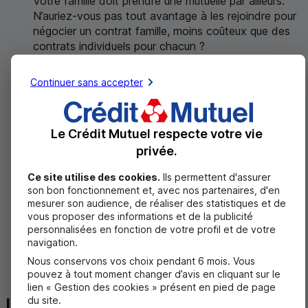
Votre famille doit prendre une mutuelle par ailleurs.
N’auriez-vous pas tout avantage à les rejoindre pour
négocier un contrat famille, moins coûteux que des
contrats individuels pour chacun ?
4. Un délai à respecter pour son maintien
Continuer sans accepter
Vous avez 6 mois pour demander votre passage
vers une mutuelle dans le cadre de la loi Évin. Passé
ce délai, il sera trop tard et vous perdrez
Le Crédit Mutuel respecte votre vie
définitivement vos droits. Vous devrez alors, à ce
privée.
moment-là, vous tourner vers une mutuelle
individuelle.
Ce site utilise des cookies.
Ils permettent d'assurer
son bon fonctionnement et, avec nos partenaires, d'en
5. Une offre parfois moins compétitive que les
mesurer son audience, de réaliser des statistiques et de
mutuelles individuelles
vous proposer des informations et de la publicité
personnalisées en fonction de votre profil et de votre
Faites le point. Une mutuelle individuelle pensée pour
navigation.
les besoins de retraités peut être plus intéressante
Nous conservons vos choix pendant 6 mois. Vous
aussi bien en matière de garanties que de tarifs.
pouvez à tout moment changer d’avis en cliquant sur le
lien « Gestion des cookies » présent en pied de page
du site.
La Complémentaire Santé du