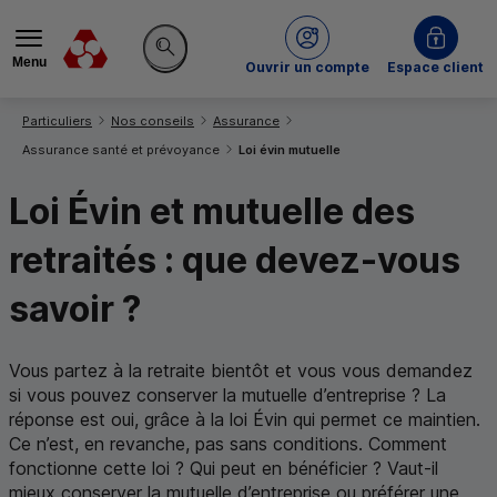
Menu
du Crédit Mutuel
Ouvrir un compte
Espace client
Rechercher sur le site
Vous êtes ici:
Particuliers
Nos conseils
Assurance
Assurance santé et prévoyance
Loi évin mutuelle
Loi Évin et mutuelle des
retraités : que devez-vous
savoir ?
Vous partez à la retraite bientôt et vous vous demandez
si vous pouvez conserver la mutuelle d’entreprise ? La
réponse est oui, grâce à la loi Évin qui permet ce maintien.
Ce n’est, en revanche, pas sans conditions. Comment
fonctionne cette loi ? Qui peut en bénéficier ? Vaut-il
mieux conserver la mutuelle d’entreprise ou préférer une