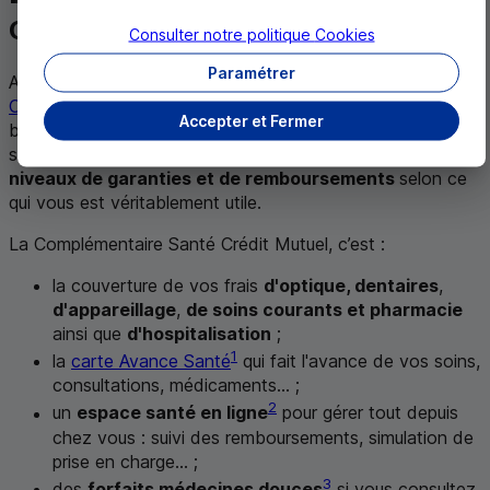
Crédit Mutuel
Consulter notre politique
Cookies
Paramétrer
Avec le Crédit Mutuel, vous bénéficiez d’une
Complémentaire Santé pour retraité
qui répond à vos
Accepter et Fermer
besoins réels. C'est simple, nous vous proposons une
solution sur-mesure qui
vous permet de choisir les
niveaux de garanties et de remboursements
selon ce
qui vous est véritablement utile.
La Complémentaire Santé Crédit Mutuel, c’est :
la couverture de vos frais
d'optique, dentaires
,
d'appareillage
,
de soins courants et pharmacie
ainsi que
d'hospitalisation
;
1
la
carte Avance Santé
qui fait l'avance de vos soins,
consultations, médicaments... ;
2
un
espace santé en ligne
pour gérer tout depuis
chez vous : suivi des remboursements, simulation de
prise en charge... ;
3
des
forfaits médecines douces
si vous consultez