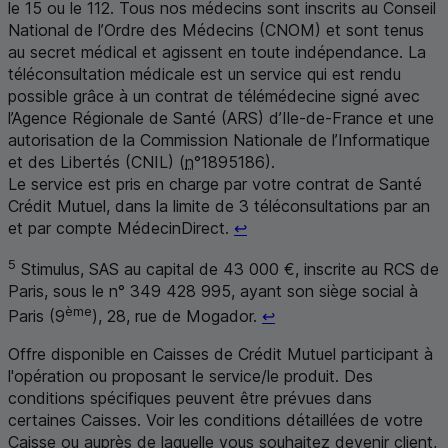
le 15 ou le 112. Tous nos médecins sont inscrits au Conseil
National de l’Ordre des Médecins (
CNOM
) et sont tenus
au secret médical et agissent en toute indépendance. La
téléconsultation médicale est un service qui est rendu
possible grâce à un contrat de télémédecine signé avec
l’Agence Régionale de Santé (
ARS
) d’Ile-de-France et une
autorisation de la Commission Nationale de l’Informatique
et des Libertés (
CNIL
) (
n
°1895186).
Le service est pris en charge par votre contrat de Santé
Crédit Mutuel, dans la limite de 3 téléconsultations par an
Retour au renvoi 4
et par compte MédecinDirect.
↩
5
Stimulus,
SAS
au capital de 43 000 €, inscrite au
RCS
de
Paris, sous le n° 349 428 995, ayant son siège social à
Retour au renvoi 5
ème
Paris (9
), 28, rue de Mogador.
↩
Offre disponible en Caisses de Crédit Mutuel participant à
l'opération ou proposant le service/le produit. Des
conditions spécifiques peuvent être prévues dans
certaines Caisses. Voir les conditions détaillées de votre
Caisse ou auprès de laquelle vous souhaitez devenir client,